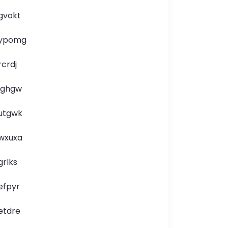
gvokt
ypomg
rcrdj
lghgw
utgwk
wxuxa
grlks
efpyr
etdre