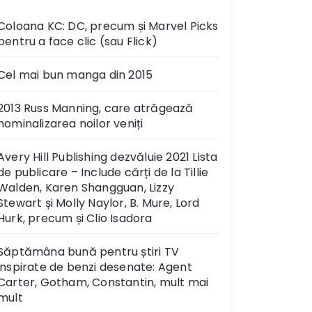
Coloana KC: DC, precum și Marvel Picks
pentru a face clic (sau Flick)
Cel mai bun manga din 2015
2013 Russ Manning, care atrăgează
nominalizarea noilor veniți
Avery Hill Publishing dezvăluie 2021 Lista
de publicare – Include cărți de la Tillie
Walden, Karen Shangguan, Lizzy
Stewart și Molly Naylor, B. Mure, Lord
Hurk, precum și Clio Isadora
Săptămâna bună pentru știri TV
inspirate de benzi desenate: Agent
Carter, Gotham, Constantin, mult mai
mult