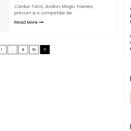
Carduri Tarot, Avalon, Magic, Faeries,
precum și o competiție de
Read More
P
1
…
9
10
11
o
s
t
s
n
a