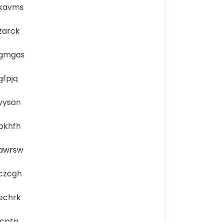
kavms
zarck
gmgas
gfpjq
yysan
pkhfh
awrsw
czcgh
echrk
icptn