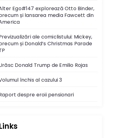
Alter Ego#147 explorează Otto Binder,
precum și lansarea media Fawcett din
America
Previzualizări ale comiclistului: Mickey,
precum și Donald’s Christmas Parade
TP
Urăsc Donald Trump de Emilio Rojas
Volumul închis al cazului 3
Raport despre eroii pensionari
Links