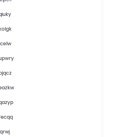
qiuky
kolgk
lcelw
upwry
bjqcz
eazkw
qazyp
fecqq
jqrwj