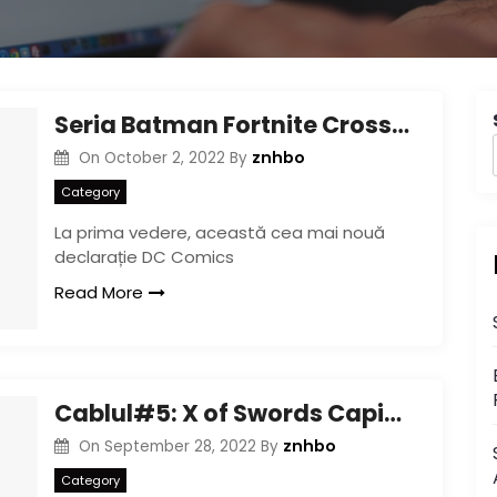
Seria Batman Fortnite Crossover pentru a introduce la DC Comics
znhbo
On
October 2, 2022
By
Category
La prima vedere, această cea mai nouă
declarație DC Comics
Read More
Cablul#5: X of Swords Capitolul opt face o pauză de la legendarul fantezie pentru a ne oferi Carduri de Sci-Fi Legendare (Spoilers)
znhbo
On
September 28, 2022
By
Category