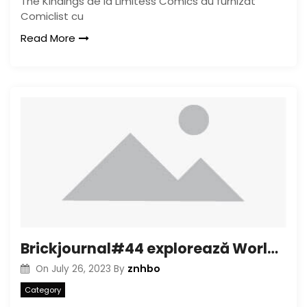
The Kindings de la Limitess Comics au furnizat
Comiclist cu
Read More
Brickjournal#44 explorează World of Style Parks
znhbo
On
July 26, 2023
By
Category