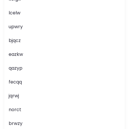
lcelw
upwry
bjqcz
eazkw
qazyp
fecqq
jqrwj
norct
brwzy