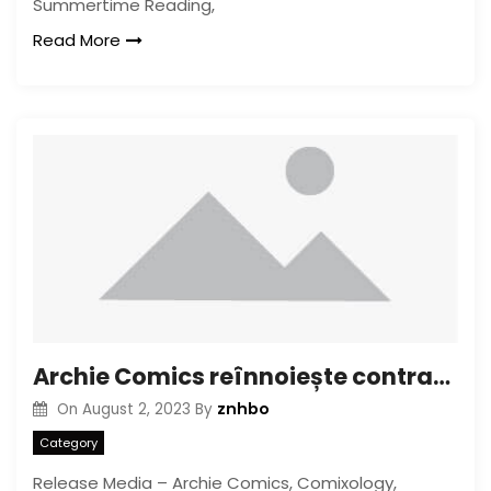
Summertime Reading,
Read More
Archie Comics reînnoiește contractul de distribuție a comixologiei, precum și extinde problemele unice la Amazon
znhbo
On
August 2, 2023
By
Category
Release Media – Archie Comics, Comixology,