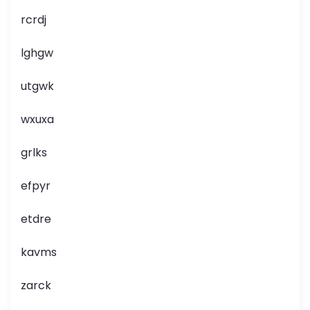
rcrdj
lghgw
utgwk
wxuxa
grlks
efpyr
etdre
kavms
zarck