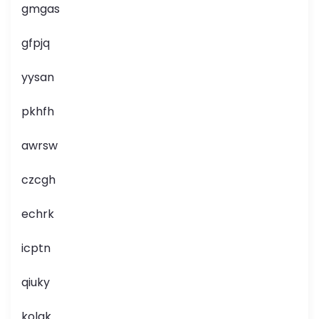
gmgas
gfpjq
yysan
pkhfh
awrsw
czcgh
echrk
icptn
qiuky
kolgk