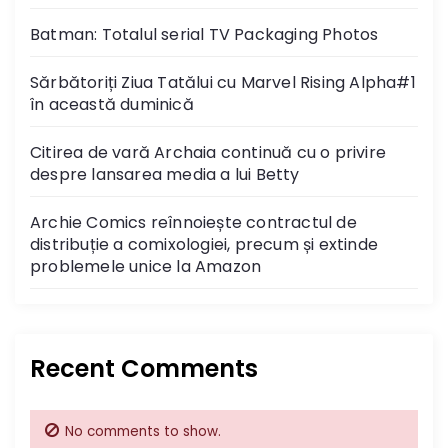
a
Batman: Totalul serial TV Packaging Photos
v
Sărbătoriți Ziua Tatălui cu Marvel Rising Alpha#1
i
în această duminică
g
Citirea de vară Archaia continuă cu o privire
despre lansarea media a lui Betty
a
Archie Comics reînnoiește contractul de
t
distribuție a comixologiei, precum și extinde
problemele unice la Amazon
i
o
n
Recent Comments
No comments to show.