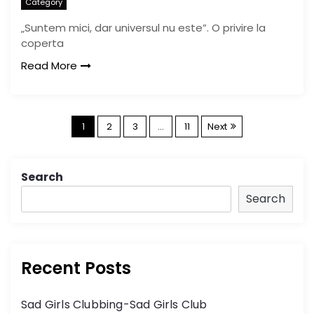
Category
„Suntem mici, dar universul nu este”. O privire la
coperta
Read More
P
1
2
3
…
11
Next
o
Search
s
Search
t
s
Recent Posts
n
Sad Girls Clubbing-Sad Girls Club