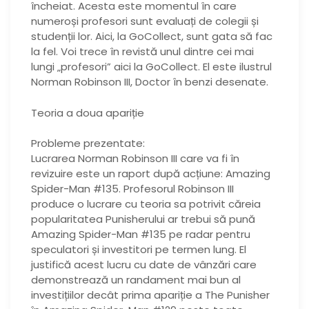
încheiat. Acesta este momentul în care
numeroși profesori sunt evaluați de colegii și
studenții lor. Aici, la GoCollect, sunt gata să fac
la fel. Voi trece în revistă unul dintre cei mai
lungi „profesori” aici la GoCollect. El este ilustrul
Norman Robinson III, Doctor în benzi desenate.
Teoria a doua apariție
Probleme prezentate:
Lucrarea Norman Robinson III care va fi în
revizuire este un raport după acțiune: Amazing
Spider-Man #135. Profesorul Robinson III
produce o lucrare cu teoria sa potrivit căreia
popularitatea Punisherului ar trebui să pună
Amazing Spider-Man #135 pe radar pentru
speculatori și investitori pe termen lung. El
justifică acest lucru cu date de vânzări care
demonstrează un randament mai bun al
investițiilor decât prima apariție a The Punisher