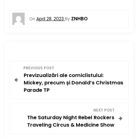
ZNHBO
On
April 28, 2023
By
P
PREVIOUS POST
Previzualizări ale comiclistului:
o
Mickey, precum și Donald’s Christmas
Parade TP
s
t
NEXT POST
The Saturday Night Rebel Rockers
n
Traveling Circus & Medicine Show
a