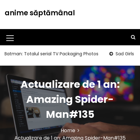
S
k
anime săptămânal
i
p
t
o
M
c
o
e
man: Totalul serial TV Packaging Photos
Sad Girls Clubbi
n
n
t
u
e
n
Actualizare de 1 an:
I
t
c
Amazing Spider-
o
Man#135
n
Home
Actualizare de 1 an: Amazing Spider-Man#135