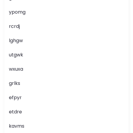
ypomg
rcrdj
lghgw
utgwk
wxuxa
grlks
efpyr
etdre
kavms