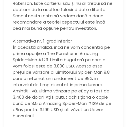
Robinson. Este cartierul său și nu ar trebui să ne
abatem de la acel loc folosind date diferite.
Scopul nostru este să vedem dacă a doua
recomandare a teoriei aspectului este încă
cea mai bună opțiune pentru investitori.
Alternativa nr. 1: grad inferior
În această analiză, încă ne vom concentra pe
prima apariție a The Punisher în Amazing
Spider-Man #129. Limita bugetară pe care o
vom folosi este de 3.800 USD. Acesta este
prețul de vânzare al uimitorului Spider-Man 9.8
care a returnat un randament de 99% în
intervalul de timp discutat în prima lucrare.
Amintiți -vă, ultima vânzare pe eBay a fost de
3.400 de dolari. Ați fi putut achiziționa o copie
bună de 8,5 a Amazing Spider-Man #129 de pe
eBay pentru 3.199 USD și ați văzut un Upwar
bunnullnull