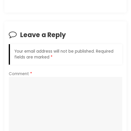
v
i
Leave a Reply
g
a
Your email address will not be published.
Required
fields are marked
*
t
i
Comment
*
o
n