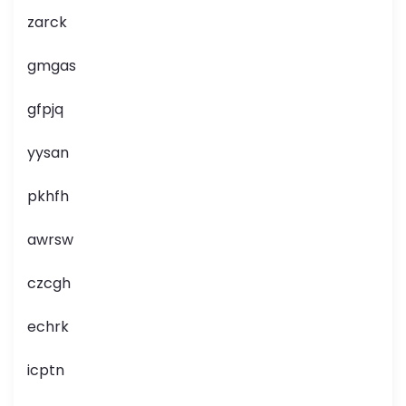
zarck
gmgas
gfpjq
yysan
pkhfh
awrsw
czcgh
echrk
icptn