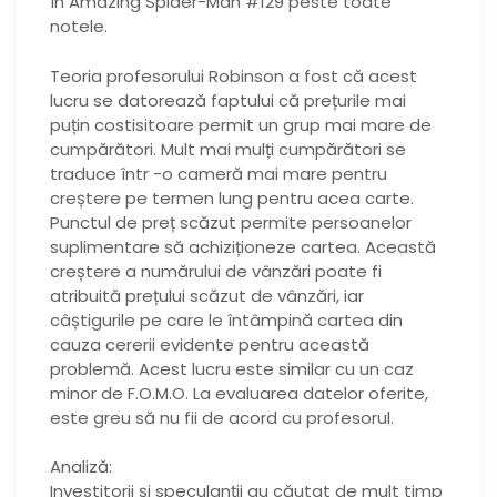
în Amazing Spider-Man #129 peste toate
notele.
Teoria profesorului Robinson a fost că acest
lucru se datorează faptului că prețurile mai
puțin costisitoare permit un grup mai mare de
cumpărători. Mult mai mulți cumpărători se
traduce într -o cameră mai mare pentru
creștere pe termen lung pentru acea carte.
Punctul de preț scăzut permite persoanelor
suplimentare să achiziționeze cartea. Această
creștere a numărului de vânzări poate fi
atribuită prețului scăzut de vânzări, iar
câștigurile pe care le întâmpină cartea din
cauza cererii evidente pentru această
problemă. Acest lucru este similar cu un caz
minor de F.O.M.O. La evaluarea datelor oferite,
este greu să nu fii de acord cu profesorul.
Analiză:
Investitorii și speculanții au căutat de mult timp