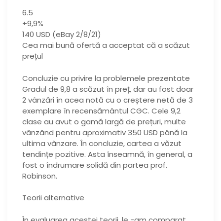
6.5
+9,9%
140 USD (eBay 2/8/21)
Cea mai bună ofertă a acceptat că a scăzut
prețul
Concluzie cu privire la problemele prezentate
Gradul de 9,8 a scăzut în preț, dar au fost doar
2 vânzări în acea notă cu o creștere netă de 3
exemplare în recensământul CGC. Cele 9,2
clase au avut o gamă largă de prețuri, multe
vânzând pentru aproximativ 350 USD până la
ultima vânzare. În concluzie, cartea a văzut
tendințe pozitive. Asta înseamnă, în general, a
fost o îndrumare solidă din partea prof.
Robinson.
Teorii alternative
În evaluarea acestei teorii, le -am comparat