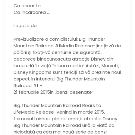
Ca aceasta:
Ca încărcarea …
Legate de
Previzualizare a comiclistului: Big Thunder
Mountain Railroad #1Media Release-țineți-vă de
pălării și fixați-vă centurile de siguranță,
deoarece binecunoscuta atracție Disney din
lume urlă în viață în luna martie! Astăzi, Marvel și
Disney Kingdoms sunt fericiți să vă prezinte noul
aspect în interiorul Big Thunder Mountain
Railroad #1 – …
21 februarie 2015in „benzi desenate”
Big Thunder Mountain Railroad Roars to
LifeMedia Release-Venind în martie 2015,
faimosul faimos, plin de emoții, atracția Disney
Big Thunder Mountain Railroad urlă la viață ca
niciodată ca cea mai nouă serie de benzi