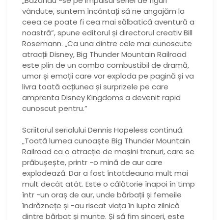
„Bazându -se pe impulsul seriei de figuri
vândute, suntem încântați să ne angajăm la
ceea ce poate fi cea mai sălbatică aventură a
noastră”, spune editorul și directorul creativ Bill
Rosemann. „Ca una dintre cele mai cunoscute
atracții Disney, Big Thunder Mountain Railroad
este plin de un combo combustibil de dramă,
umor și emoții care vor exploda pe pagină și va
livra toată acțiunea și surprizele pe care
amprenta Disney Kingdoms a devenit rapid
cunoscut pentru.”
Scriitorul serialului Dennis Hopeless continuă:
„Toată lumea cunoaște Big Thunder Mountain
Railroad ca o atracție de mașini trenuri, care se
prăbușește, printr -o mină de aur care
explodează. Dar a fost întotdeauna mult mai
mult decât atât. Este o călătorie înapoi în timp
într -un oraș de aur, unde bărbații și femeile
îndrăznețe și -au riscat viața în lupta zilnică
dintre bărbat și munte. Și să fim sinceri, este