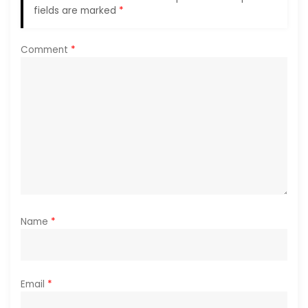
fields are marked
*
a
Comment
*
t
i
o
n
Name
*
Email
*