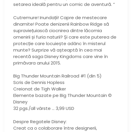
setarea ideală pentru un comic de aventură. ”
Cutremure! Inundații! Capre de mestecare
dinamite! Poate denizenii Rainbow Ridge să
supraviețuiască ciocnirea dintre lăcomia
omenirii și furia naturii? Și care este puterea de
protecție care locuiește adânc în misterul
munte? Surprize vă așteaptă în cea mai
recentă saga Disney Kingdoms care vine în
primăvara anului 2015.
Big Thunder Mountain Railroad #1 (din 5)
Scris de Dennis Hopless
Creionat de Tigh Walker
Elemente bazate pe Big Thunder Mountain ©
Disney
32 pgs./all vârste … 3,99 USD
Despre Regatele Disney:
Creat ca o colaborare între designerii,