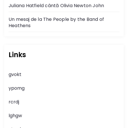
Juliana Hatfield cântă Olivia Newton John
Un mesaj de la The People by the Band of
Heathens
Links
gvokt
ypomg
rcrdj
lghgw