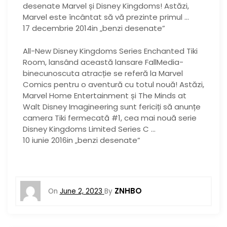
desenate Marvel și Disney Kingdoms! Astăzi,
Marvel este încântat să vă prezinte primul …
17 decembrie 2014in „benzi desenate”
All-New Disney Kingdoms Series Enchanted Tiki
Room, lansând această lansare FallMedia-
binecunoscuta atracție se referă la Marvel
Comics pentru o aventură cu totul nouă! Astăzi,
Marvel Home Entertainment și The Minds at
Walt Disney Imagineering sunt fericiți să anunțe
camera Tiki fermecată #1, cea mai nouă serie
Disney Kingdoms Limited Series C …
10 iunie 2016in „benzi desenate”
ZNHBO
On
June 2, 2023
By