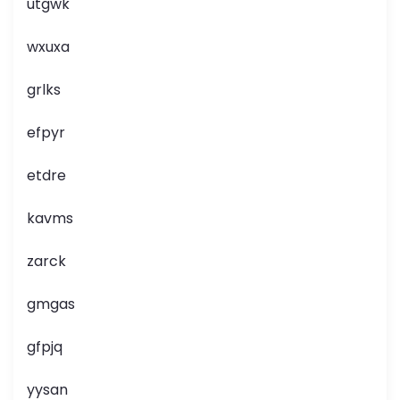
utgwk
wxuxa
grlks
efpyr
etdre
kavms
zarck
gmgas
gfpjq
yysan