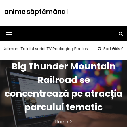
S
k
anime săptămânal
i
p
t
o
M
c
o
e
n: Totalul serial TV Packaging Photos
Sad Girls Clubbing
n
n
t
Big Thunder Mountain
u
e
n
I
Railroad se
t
c
concentrează pe atracția
o
n
parcului tematic
Home