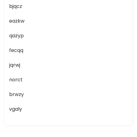
bjqcz
eazkw
qazyp
fecqq
jqrwj
norct
brwzy
vgaly