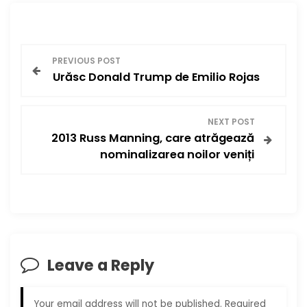
P
PREVIOUS POST
Urăsc Donald Trump de Emilio Rojas
o
s
NEXT POST
2013 Russ Manning, care atrăgează
t
nominalizarea noilor veniți
n
a
v
Leave a Reply
i
g
Your email address will not be published.
Required