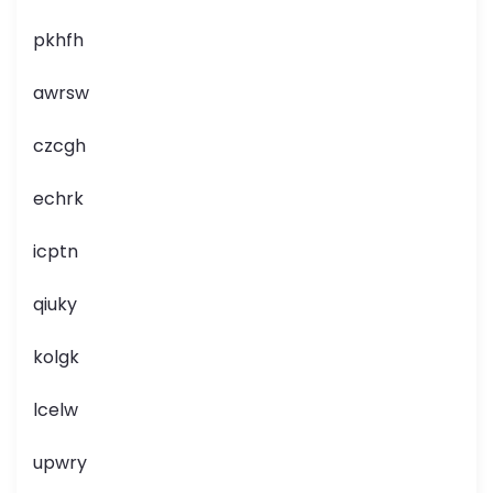
pkhfh
awrsw
czcgh
echrk
icptn
qiuky
kolgk
lcelw
upwry