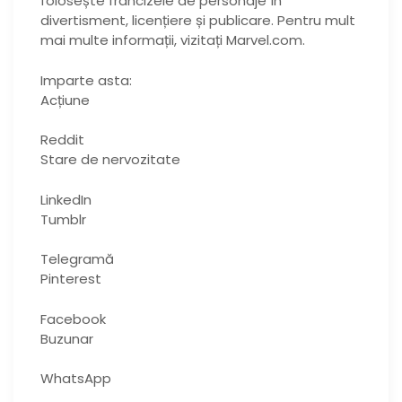
folosește francizele de personaje în
divertisment, licențiere și publicare. Pentru mult
mai multe informații, vizitați Marvel.com.
Imparte asta:
Acțiune
Reddit
Stare de nervozitate
LinkedIn
Tumblr
Telegramă
Pinterest
Facebook
Buzunar
WhatsApp