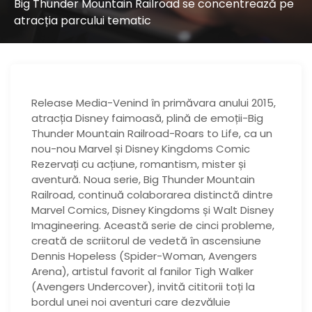
Big Thunder Mountain Railroad se concentrează pe
atracția parcului tematic
Release Media-Venind în primăvara anului 2015,
atracția Disney faimoasă, plină de emoții-Big
Thunder Mountain Railroad-Roars to Life, ca un
nou-nou Marvel și Disney Kingdoms Comic
Rezervați cu acțiune, romantism, mister și
aventură. Noua serie, Big Thunder Mountain
Railroad, continuă colaborarea distinctă dintre
Marvel Comics, Disney Kingdoms și Walt Disney
Imagineering. Această serie de cinci probleme,
creată de scriitorul de vedetă în ascensiune
Dennis Hopeless (Spider-Woman, Avengers
Arena), artistul favorit al fanilor Tigh Walker
(Avengers Undercover), invită cititorii toți la
bordul unei noi aventuri care dezvăluie