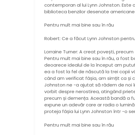
contemporan al lui Lynn Johnston. Este
biblioteca benzilor desenate americane
Pentru mult mai bine sau în rău
Robert: Ce a făcut Lynn Johnston pentr
Lorraine Turner: A creat povești, precum și 
Pentru mult mai bine sau în rău, a fost
deoarece idealul de la început am putut
ea a fost la fel de născută la trei copii 
când am verificat fâșia, am simțit ca și
Johnston ne -a ajutat să râdem de noi în
vorbit despre nerostirea, atingând prieteni
precum și demența. Această bandă a func
expune un adevăr care ar radia o lumină în
proteja fâșia lui Lynn Johnston într -o ser
Pentru mult mai bine sau în rău