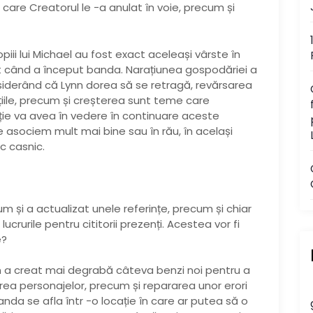
 care Creatorul le -a anulat în voie, precum și
opiii lui Michael au fost exact aceleași vârste în
st când a început banda. Narațiunea gospodăriei a
iderând că Lynn dorea să se retragă, revărsarea
lațiile, precum și creșterea sunt teme care
ie va avea în vedere în continuare aceste
asociem mult mai bine sau în rău, în același
c casnic.
m și a actualizat unele referințe, precum și chiar
crurile pentru cititorii prezenți. Acestea vor fi
e?
Lynn a creat mai degrabă câteva benzi noi pentru a
rea personajelor, precum și repararea unor erori
anda se afla într -o locație în care ar putea să o