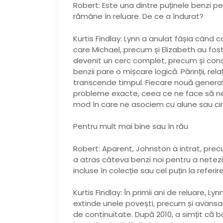
Robert: Este una dintre puținele benzi pe
rămâne în reluare. De ce a îndurat?
Kurtis Findlay: Lynn a anulat fâșia când c
care Michael, precum și Elizabeth au fo
devenit un cerc complet, precum și cons
benzii pare o mișcare logică. Părinții, re
transcende timpul. Fiecare nouă generaț
probleme exacte, ceea ce ne face să ne 
mod în care ne asociem cu alune sau cir
Pentru mult mai bine sau în rău
Robert: Aparent, Johnston a intrat, precu
a atras câteva benzi noi pentru a netezi lu
incluse în colecție sau cel puțin la referir
Kurtis Findlay: În primii ani de reluare, 
extinde unele povești, precum și avansa
de continuitate. După 2010, a simțit că b