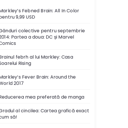
Markley’s Febned Brain: All In Color
pentru 9,99 USD
Gânduri colective pentru septembrie
2014: Partea a doua: DC și Marvel
Comics
Brainul febrh al lui Markley: Casa
Soarelui Rising
Markley’s Fever Brain: Around the
World 2017
Reducerea mea preferată de manga
Gradul al cincilea: Cartea grafică exact
cum să!