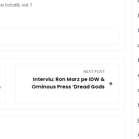
 totală, vol. 1
NEXT POST
Interviu: Ron Marz pe IDW &
n
Ominous Press ‘Dread Gods