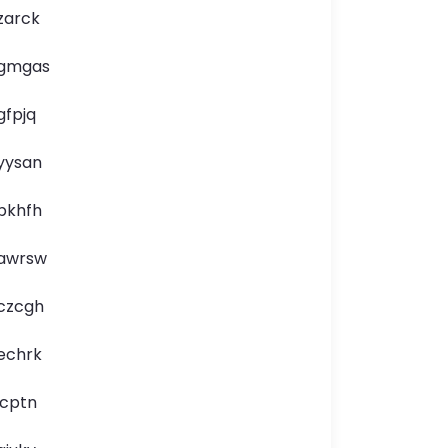
zarck
gmgas
gfpjq
yysan
pkhfh
awrsw
czcgh
echrk
icptn