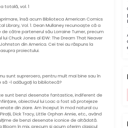
 totală, vol. 1
eimprimare, însă acum Biblioteca American Comics
al Library, Vol. 1. Dean Mullaney recunoaște că a
e de către partenerul său Lorraine Turner, precum
torul lui Chuck Jones al IDW: The Dream That Neaver
Johnston din America. Cei trei au răspuns la
asupra proiectului.
nu sunt supreroero, pentru mult mai bine sau în
 să -l adăugați la bibliotecă?
e sunt benzi desenate fantastice, indiferent de
iințare, obiectivul lui Loac a fost să protejeze
senate din ziare. Am început în mod natural cu
Pirații, Dick Tracy, Little Orphan Annie, etc., având
ulțime de benzi desenate iconice de altădată.
a Bloom în mix, precum și acum oferim clasicul