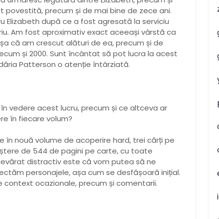
t povestită, precum și de mai bine de zece ani.
u Elizabeth după ce a fost agresată la serviciu
riu. Am fost aproximativ exact aceeași vârstă ca
șa că am crescut alături de ea, precum și de
 precum și 2000. Sunt încântat să pot lucra la acest
ria Patterson o atenție întârziată.
în vedere acest lucru, precum și ce altceva ar
re în fiecare volum?
 în nouă volume de acoperire hard, trei cărți pe
tere de 544 de pagini pe carte, cu toate
 adevărat distractiv este că vom putea să ne
ctăm personajele, așa cum se desfășoară inițial.
e context ocazionale, precum și comentarii.