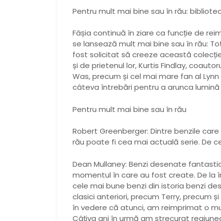
Pentru mult mai bine sau în rău: biblioteca
Fâșia continuă în ziare ca funcție de r
se lansează mult mai bine sau în rău: Tot
fost solicitat să creeze această colecți
și de prietenul lor, Kurtis Findlay, coau
Was, precum și cel mai mare fan al Lynn 
câteva întrebări pentru a arunca lumină 
Pentru mult mai bine sau în rău
Robert Greenberger: Dintre benzile care 
rău poate fi cea mai actuală serie. De ce
Dean Mullaney: Benzi desenate fantastic
momentul în care au fost create. De la înf
cele mai bune benzi din istoria benzi de
clasici anteriori, precum Terry, precum și 
în vedere că atunci, am reimprimat o m
Câțiva ani în urmă am strecurat regiune