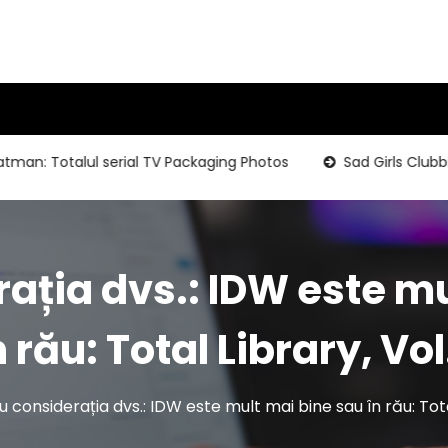
 Totalul serial TV Packaging Photos
Sad Girls Clubbing-S
ația dvs.: IDW este m
n rău: Total Library, Vol.
 considerația dvs.: IDW este mult mai bine sau în rău: Total