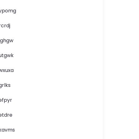
ypomg
rcrdj
lghgw
utgwk
wxuxa
grlks
efpyr
etdre
kavms