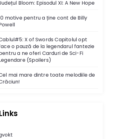
Județul Bloom: Episodul XI: A New Hope
10 motive pentru a ține cont de Billy
Powell
Cablul#5: X of Swords Capitolul opt
face o pauză de la legendarul fantezie
pentru a ne oferi Carduri de Sci-Fi
Legendare (Spoilers)
Cel mai mare dintre toate melodiile de
Crăciun!
Links
gvokt