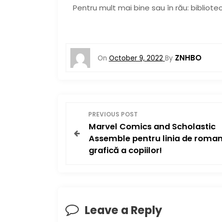
Pentru mult mai bine sau în rău: biblioteca
ZNHBO
On
October 9, 2022
By
P
PREVIOUS POST
Marvel Comics and Scholastic
o
Assemble pentru linia de roma
grafică a copiilor!
s
t
n
Leave a Reply