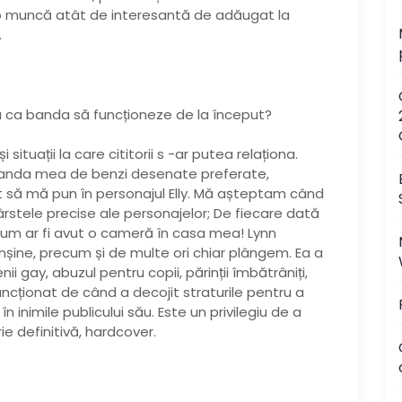
 o muncă atât de interesantă de adăugat la
.
u ca banda să funcționeze de la început?
situații la care cititorii s -ar putea relaționa.
 banda mea de benzi desenate preferate,
 să mă pun în personajul Elly. Mă așteptam când
vârstele precise ale personajelor; De fiecare dată
 cum ar fi avut o cameră în casa mea! Lynn
șine, precum și de multe ori chiar plângem. Ea a
i gay, abuzul pentru copii, părinții îmbătrâniți,
ționat de când a decojit straturile pentru a
 inimile publicului său. Este un privilegiu de a
ie definitivă, hardcover.