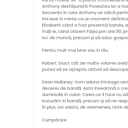
Anthony desfășurată. Povestea lor a fos
Secvența în care Anthony se ridică pentr
îmi iese în minte ca un moment definito
Elizabeth când a fost prezentă banda, a
frații ei, când citisem Fâșia prin anii 90,
loc de muncă, precum și să aduc gospodă
Pentru mult mai bine sau în rău
Robert: Exact cât de multe volume aveți 
putea să se aștepte cititorii să descope
Dean Mullaney: Vom aduna întreaga serie
deceniu de bandă. Asta înseamnă o creș
duminicile în culori. Ceea ce îl face cu
bucurăm în bandă, precum și să ne respe
În plus, vor exista, de asemenea, note d
Cumpărare