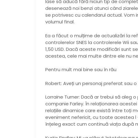
lase să aducă fără niciun tip de complet
desenează noi benzi atunci când ziarele
se potrivesc cu calendarul actual. Vom i
volumul final.
Ea a făcut o mulțime de actualizări la ref
controlerelor SNES la controlerele Wii sa
1,50 USD. Dacă aceste modificări sunt se
acestea, cele mai multe dintre ele nu nec
Pentru mult mai bine sau în rău
Robert: Aveți un personaj preferat sau 
Lorraine Turner: Dacă ar trebui să aleg o
companie Farley. În relaționarea acestei d
relațiile dinamice care există între toți 
eveniment nefericit, cu toate acestea l 
înțeleg exact cum continuă viața după 
Kurtis Findlay: Mi -a plăcut întotdeauna