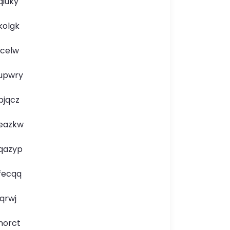
qiuky
kolgk
lcelw
upwry
bjqcz
eazkw
qazyp
fecqq
jqrwj
norct