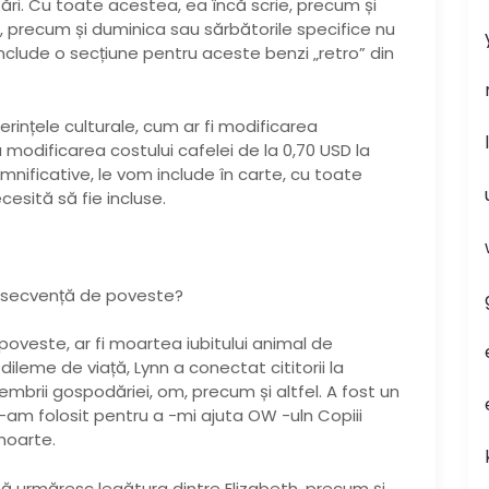
ări. Cu toate acestea, ea încă scrie, precum și
, precum și duminica sau sărbătorile specifice nu
nclude o secțiune pentru aceste benzi „retro” din
erințele culturale, cum ar fi modificarea
u modificarea costului cafelei de la 0,70 USD la
mnificative, le vom include în carte, cu toate
esită să fie incluse.
o secvență de poveste?
 poveste, ar fi moartea iubitului animal de
ileme de viață, Lynn a conectat cititorii la
membrii gospodăriei, om, precum și altfel. A fost un
-am folosit pentru a -mi ajuta OW -uln Copiii
moarte.
 să urmăresc legătura dintre Elizabeth, precum și