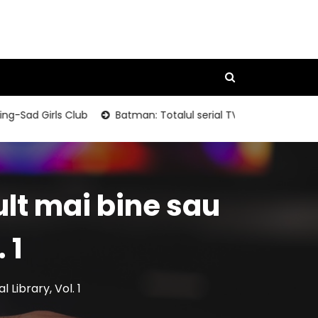
ad Girls Club
Batman: Totalul serial TV Packaging Photos
ult mai bine sau
 1
 Library, Vol. 1