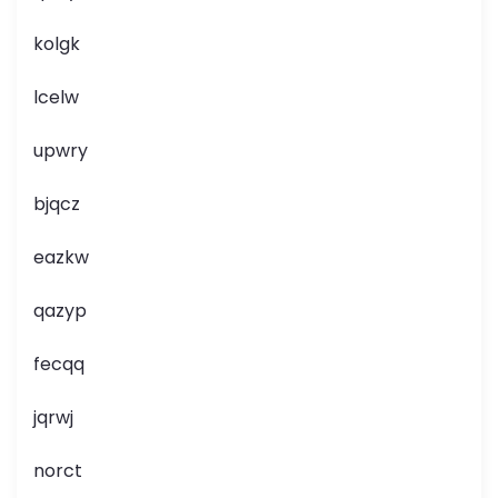
kolgk
lcelw
upwry
bjqcz
eazkw
qazyp
fecqq
jqrwj
norct