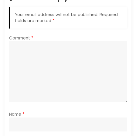
g
Your email address will not be published.
Required
a
fields are marked
*
t
Comment
*
i
o
n
Name
*