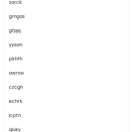
zarck
gmgas
gfpjq
yysan
pkhfh
awrsw
czcgh
echrk
icptn
qiuky