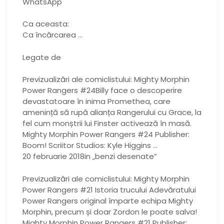
WhatsApp
Ca aceasta:
Ca încărcarea …
Legate de
Previzualizări ale comiclistului: Mighty Morphin
Power Rangers #24Billy face o descoperire
devastatoare în inima Promethea, care
amenință să rupă alianța Rangerului cu Grace, la
fel cum monștrii lui Finster activează în masă.
Mighty Morphin Power Rangers #24 Publisher:
Boom! Scriitor Studios: Kyle Higgins …
20 februarie 2018in „benzi desenate”
Previzualizări ale comiclistului: Mighty Morphin
Power Rangers #21 Istoria trucului Adevăratului
Power Rangers original împarte echipa Mighty
Morphin, precum și doar Zordon le poate salva!
Mighty Morphin Power Rangers #21 Publisher: