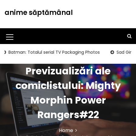
S
k
anime săptămânal
i
p
t
o
M
c
o
e
atman: Totalul serial TV Packaging Photos
Sad Girls Club
n
n
t
Previzualizări ale
u
e
n
I
comiclistului: Mighty
t
c
Morphin Power
o
n
Rangers#22
Home