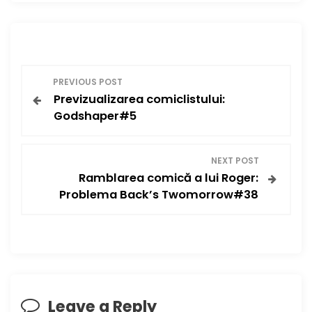
P
PREVIOUS POST
Previzualizarea comiclistului:
o
Godshaper#5
s
NEXT POST
t
Ramblarea comică a lui Roger:
Problema Back’s Twomorrow#38
n
a
v
i
Leave a Reply