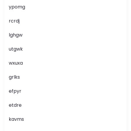
ypomg
rcrdj
lghgw
utgwk
wxuxa
grlks
efpyr
etdre
kavms