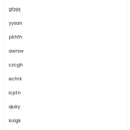
gfpjq
yysan
pkhfh
awrsw
czcgh
echrk
icptn
qiuky
kolgk