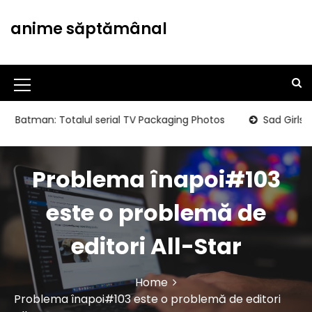
S
k
anime săptămânal
i
p
t
o
M
c
o
e
man: Totalul serial TV Packaging Photos
Sad Girls Clubbi
n
n
t
u
e
Problema înapoi#103
n
I
t
c
este o problemă de
o
editori All-Star
n
Home
Problema înapoi#103 este o problemă de editori