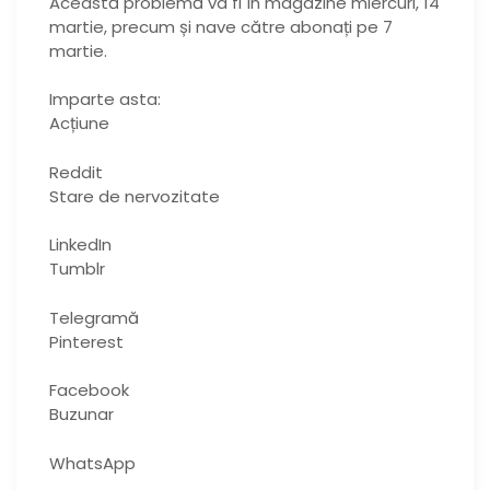
Această problemă va fi în magazine miercuri, 14
martie, precum și nave către abonați pe 7
martie.
Imparte asta:
Acțiune
Reddit
Stare de nervozitate
LinkedIn
Tumblr
Telegramă
Pinterest
Facebook
Buzunar
WhatsApp