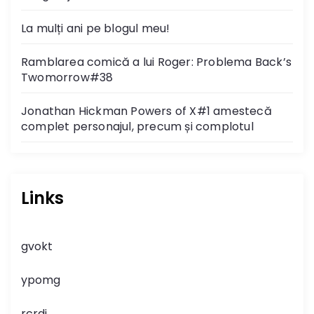
La mulți ani pe blogul meu!
Ramblarea comică a lui Roger: Problema Back’s
Twomorrow#38
Jonathan Hickman Powers of X#1 amestecă
complet personajul, precum și complotul
Links
gvokt
ypomg
rcrdj