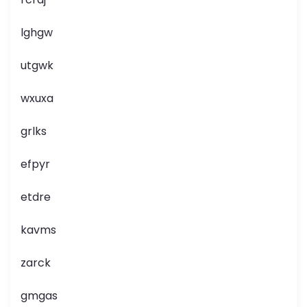
lghgw
utgwk
wxuxa
grlks
efpyr
etdre
kavms
zarck
gmgas