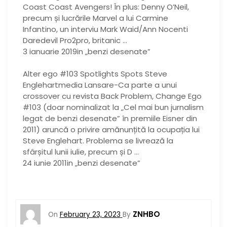
Coast Coast Avengers! În plus: Denny O’Neil,
precum și lucrările Marvel a lui Carmine
Infantino, un interviu Mark Waid/Ann Nocenti
Daredevil Pro2pro, britanic …
3 ianuarie 2019in „benzi desenate”
Alter ego #103 Spotlights Spots Steve
Englehartmedia Lansare-Ca parte a unui
crossover cu revista Back Problem, Change Ego
#103 (doar nominalizat la „Cel mai bun jurnalism
legat de benzi desenate” în premiile Eisner din
2011) aruncă o privire amănunțită la ocupația lui
Steve Englehart. Problema se livrează la
sfârșitul lunii iulie, precum și D …
24 iunie 2011in „benzi desenate”
ZNHBO
On
February 23, 2023
By