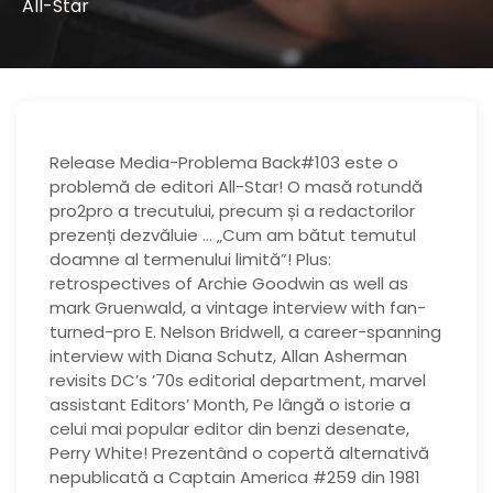
All-Star
Release Media-Problema Back#103 este o
problemă de editori All-Star! O masă rotundă
pro2pro a trecutului, precum și a redactorilor
prezenți dezvăluie … „Cum am bătut temutul
doamne al termenului limită”! Plus:
retrospectives of Archie Goodwin as well as
mark Gruenwald, a vintage interview with fan-
turned-pro E. Nelson Bridwell, a career-spanning
interview with Diana Schutz, Allan Asherman
revisits DC’s ’70s editorial department, marvel
assistant Editors’ Month, Pe lângă o istorie a
celui mai popular editor din benzi desenate,
Perry White! Prezentând o copertă alternativă
nepublicată a Captain America #259 din 1981