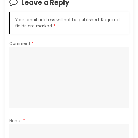
Leave a Reply
g
Your email address will not be published.
Required
a
fields are marked
*
t
Comment
*
i
o
n
Name
*