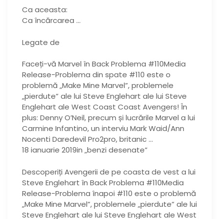
Ca aceasta:
Ca încărcarea …
Legate de
Faceți-vă Marvel în Back Problema #110Media
Release-Problema din spate #110 este o
problemă „Make Mine Marvel”, problemele
„pierdute” ale lui Steve Englehart ale lui Steve
Englehart ale West Coast Coast Avengers! În
plus: Denny O’Neil, precum și lucrările Marvel a lui
Carmine Infantino, un interviu Mark Waid/Ann
Nocenti Daredevil Pro2pro, britanic …
18 ianuarie 2019in „benzi desenate”
Descoperiți Avengerii de pe coasta de vest a lui
Steve Englehart în Back Problema #110Media
Release-Problema înapoi #110 este o problemă
„Make Mine Marvel”, problemele „pierdute” ale lui
Steve Englehart ale lui Steve Englehart ale West