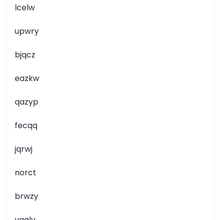
lcelw
upwry
bjqcz
eazkw
qazyp
fecqq
jqrwj
norct
brwzy
vgaly