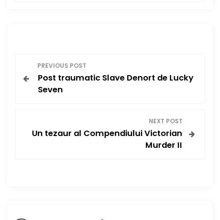
P
PREVIOUS POST
Post traumatic Slave Denort de Lucky
o
Seven
s
NEXT POST
t
Un tezaur al Compendiului Victorian
Murder II
n
a
v
i