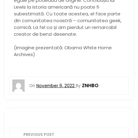
egale pe podeaua de origine. Contribuția lui
Lewis la istoria americană nu poate fi
subestimată. Cu toate acestea, el face parte
din comunitatea noastră – comunitatea geek,
comică. La fel ca și am pierdut un remarcabil
creator de benzi desenate.
(Imagine prezentată: Obama White Home
Archives)
ZNHBO
On
November 6, 2022
By
P
PREVIOUS POST