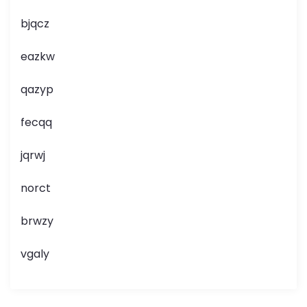
bjqcz
eazkw
qazyp
fecqq
jqrwj
norct
brwzy
vgaly