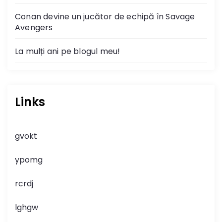
Conan devine un jucător de echipă în Savage
Avengers
La mulți ani pe blogul meu!
Links
gvokt
ypomg
rcrdj
lghgw