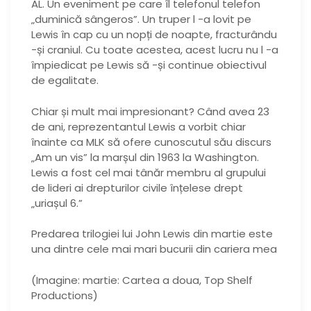
AL. Un eveniment pe care îl telefonul telefon
„duminică sângeros”. Un truper l -a lovit pe
Lewis în cap cu un nopți de noapte, fracturându
-și craniul. Cu toate acestea, acest lucru nu l -a
împiedicat pe Lewis să -și continue obiectivul
de egalitate.
Chiar și mult mai impresionant? Când avea 23
de ani, reprezentantul Lewis a vorbit chiar
înainte ca MLK să ofere cunoscutul său discurs
„Am un vis” la marșul din 1963 la Washington.
Lewis a fost cel mai tânăr membru al grupului
de lideri ai drepturilor civile înțelese drept
„uriașul 6.”
Predarea trilogiei lui John Lewis din martie este
una dintre cele mai mari bucurii din cariera mea
(Imagine: martie: Cartea a doua, Top Shelf
Productions)