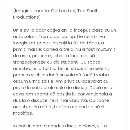
(Imagine: martie: Cartea trei, Top Shelf
Productions)
Un elev, la doar câțiva ani, a început clasa cu un
autocolant Trump pe laptop. De când s -a
înregistrat pentru discuții la fel de târziu, a
primit martie: cartea a treia. Nu a fost mulțumit
de asta, precum și chiar a încercat să
tranzacționeze cu alți studenți. Cu toate
acestea, el a fost la fel un student excelent,
precum și chiar dacă nu voia să facă treaba,
oricum urma să fie. Am privit cu adevărat cu
privire la subiectele sale de discuții. Dacă este
ceva, am sperat că poziția lui convențională a
dus la o discuție mult mai vibrantă. Cu toate
acestea, nu mă așteptam ca cartea să -l
modifice.
În ziua în care a condus discuția clasei, și -a