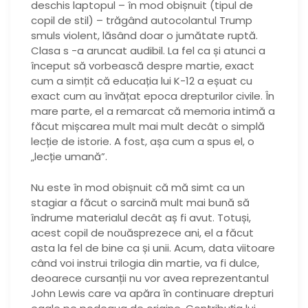
deschis laptopul – în mod obișnuit (tipul de
copil de stil) – trăgând autocolantul Trump
smuls violent, lăsând doar o jumătate ruptă.
Clasa s -a aruncat audibil. La fel ca și atunci a
început să vorbească despre martie, exact
cum a simțit că educația lui K-12 a eșuat cu
exact cum au învățat epoca drepturilor civile. În
mare parte, el a remarcat că memoria intimă a
făcut mișcarea mult mai mult decât o simplă
lecție de istorie. A fost, așa cum a spus el, o
„lecție umană”.
Nu este în mod obișnuit că mă simt ca un
stagiar a făcut o sarcină mult mai bună să
îndrume materialul decât aș fi avut. Totuși,
acest copil de nouăsprezece ani, el a făcut
asta la fel de bine ca și unii. Acum, data viitoare
când voi instrui trilogia din martie, va fi dulce,
deoarece cursanții nu vor avea reprezentantul
John Lewis care va apăra în continuare drepturi