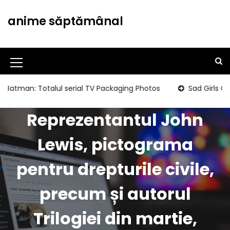
S
k
anime săptămânal
i
p
t
o
M
c
o
e
an: Totalul serial TV Packaging Photos
Sad Girls Clubbin
n
n
t
Reprezentantul John
u
e
n
I
Lewis, pictograma
t
c
pentru drepturile civile,
o
n
precum și autorul
Trilogiei din martie,