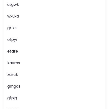
utgwk
wxuxa
grlks
efpyr
etdre
kavms
zarck
gmgas
gfpjq