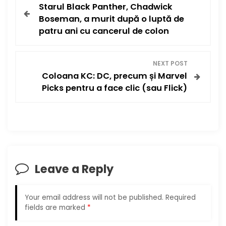
Starul Black Panther, Chadwick
o
Boseman, a murit după o luptă de
patru ani cu cancerul de colon
s
t
NEXT POST
Coloana KC: DC, precum și Marvel
n
Picks pentru a face clic (sau Flick)
a
v
i
Leave a Reply
g
a
Your email address will not be published.
Required
fields are marked
*
t