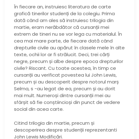
În fiecare an, instruiesc literatura de carte
grafică tinerilor studenți de la colegiu. Prima
dată când am ales să instruiesc trilogia din
martie, eram nerăbdător că cursanții mei
extrem de tineri nu se vor lega cu materialul. În
cea mai mare parte, de fiecare dată când
drepturile civile au apărut în clasele mele în alte
texte, ochii lor ar fi strălucit. Deci, trei cărți
negre, precum și albe despre epoca drepturilor
civile? Riscant. Cu toate acestea, în timp ce
cursanții au verificat povestea lui John Lewis,
precum și au descoperit despre notorul marș
Selma, s -au legat de ea, precum și au dorit
mai mult. Numeroși dintre cursanții mei au
sfârșit să fie conștiincioși din punct de vedere
social din acea carte.
Citind trilogia din martie, precum și
descoperirea despre studenții reprezentanti
John Lewis Modificări.