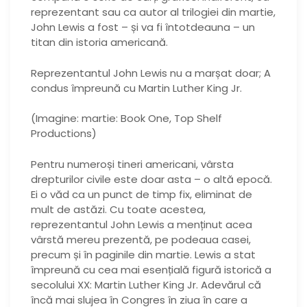
reprezentant sau ca autor al trilogiei din martie,
John Lewis a fost – și va fi întotdeauna – un
titan din istoria americană.
Reprezentantul John Lewis nu a marșat doar; A
condus împreună cu Martin Luther King Jr.
(Imagine: martie: Book One, Top Shelf
Productions)
Pentru numeroși tineri americani, vârsta
drepturilor civile este doar asta – o altă epocă.
Ei o văd ca un punct de timp fix, eliminat de
mult de astăzi. Cu toate acestea,
reprezentantul John Lewis a menținut acea
vârstă mereu prezentă, pe podeaua casei,
precum și în paginile din martie. Lewis a stat
împreună cu cea mai esențială figură istorică a
secolului XX: Martin Luther King Jr. Adevărul că
încă mai slujea în Congres în ziua în care a