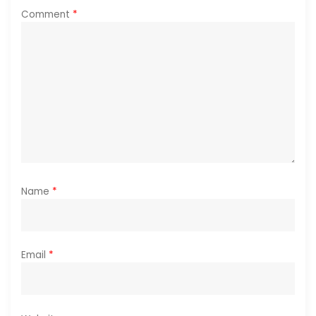
i
Comment
*
o
n
Name
*
Email
*