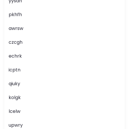
yysan
pkhfh
awrsw
czcgh
echrk
icptn
qiuky
kolgk
lcelw
upwry