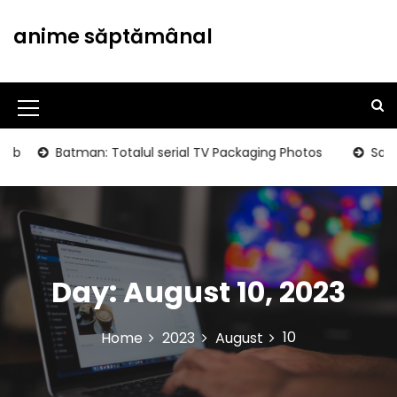
S
k
anime săptămânal
i
p
t
o
M
c
o
e
b
Batman: Totalul serial TV Packaging Photos
Sad Gir
n
n
t
u
e
n
I
t
c
Day:
August 10, 2023
o
n
10
Home
2023
August