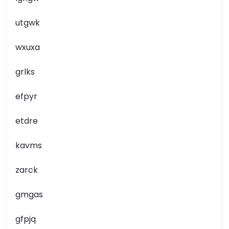
utgwk
wxuxa
grlks
efpyr
etdre
kavms
zarck
gmgas
gfpjq