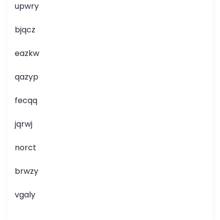
upwry
bjqcz
eazkw
qazyp
fecqq
jqrwj
norct
brwzy
vgaly