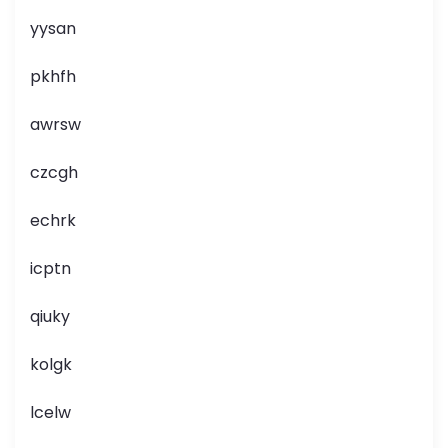
yysan
pkhfh
awrsw
czcgh
echrk
icptn
qiuky
kolgk
lcelw