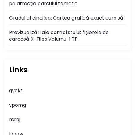
pe atracția parcului tematic
Gradul al cincilea: Cartea grafică exact cum să!
Previzualizări ale comiclistului: fișierele de
carcasă X-Files Volumul 1 TP
Links
gvokt
ypomg
rcrdj
lghgw