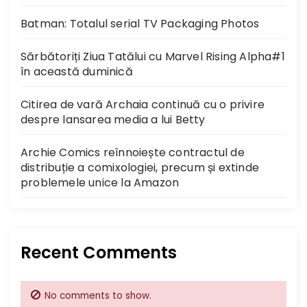
a
Batman: Totalul serial TV Packaging Photos
v
Sărbătoriți Ziua Tatălui cu Marvel Rising Alpha#1
i
în această duminică
g
Citirea de vară Archaia continuă cu o privire
despre lansarea media a lui Betty
a
Archie Comics reînnoiește contractul de
t
distribuție a comixologiei, precum și extinde
problemele unice la Amazon
i
o
n
Recent Comments
No comments to show.