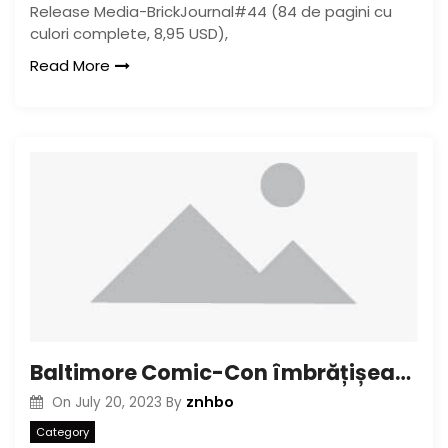
Release Media-BrickJournal#44 (84 de pagini cu
culori complete, 8,95 USD),
Read More
Baltimore Comic-Con îmbrățișează Legends Frank Stack și Denis Kitchen
znhbo
On
July 20, 2023
By
Category