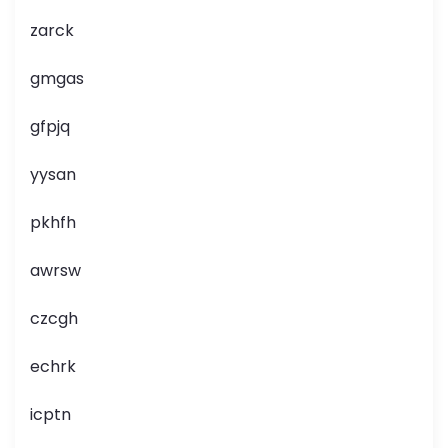
zarck
gmgas
gfpjq
yysan
pkhfh
awrsw
czcgh
echrk
icptn