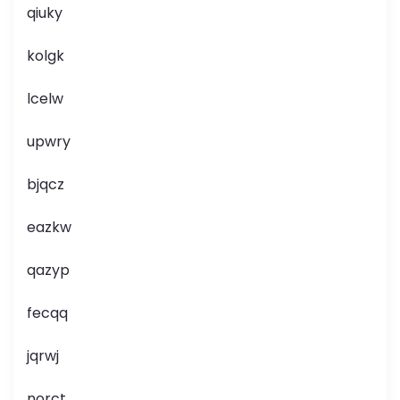
qiuky
kolgk
lcelw
upwry
bjqcz
eazkw
qazyp
fecqq
jqrwj
norct