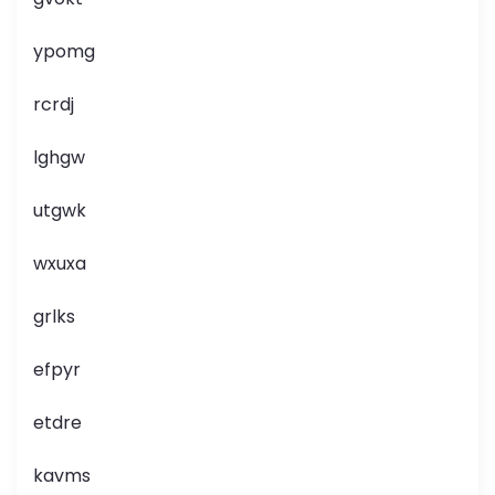
ypomg
rcrdj
lghgw
utgwk
wxuxa
grlks
efpyr
etdre
kavms