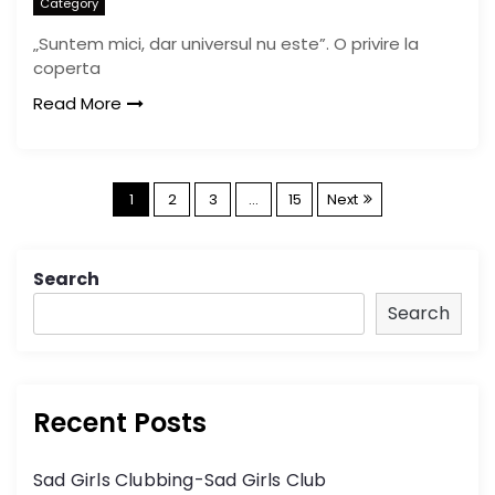
Category
„Suntem mici, dar universul nu este”. O privire la
coperta
Read More
P
1
2
3
…
15
Next
o
Search
s
Search
t
s
Recent Posts
n
Sad Girls Clubbing-Sad Girls Club