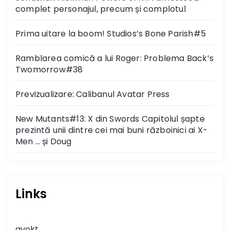
complet personajul, precum și complotul
Prima uitare la boom! Studios’s Bone Parish#5
Ramblarea comică a lui Roger: Problema Back’s
Twomorrow#38
Previzualizare: Calibanul Avatar Press
New Mutants#13: X din Swords Capitolul șapte
prezintă unii dintre cei mai buni războinici ai X-
Men … și Doug
Links
gvokt