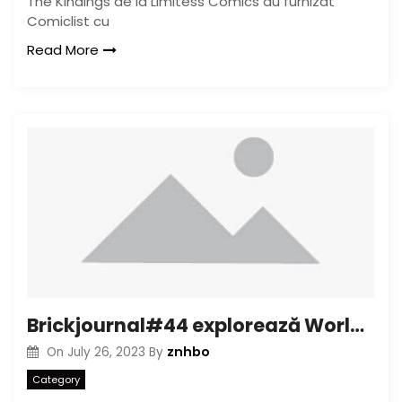
The Kindings de la Limitess Comics au furnizat
Comiclist cu
Read More
Brickjournal#44 explorează World of Style Parks
znhbo
On
July 26, 2023
By
Category