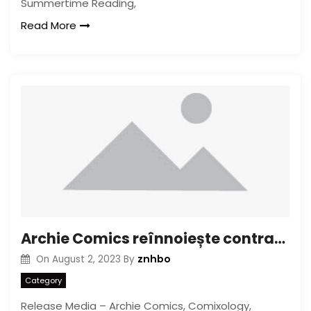
Summertime Reading,
Read More
Archie Comics reînnoiește contractul de distribuție a comixologiei, precum și extinde problemele unice la Amazon
znhbo
On
August 2, 2023
By
Category
Release Media – Archie Comics, Comixology,