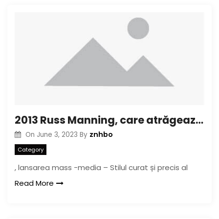
2013 Russ Manning, care atrăgează nominalizarea noilor veniți
znhbo
On
June 3, 2023
By
Category
, lansarea mass -media – Stilul curat și precis al
Read More