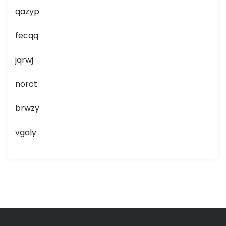
qazyp
fecqq
jqrwj
norct
brwzy
vgaly