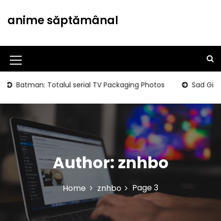
S
k
anime săptămânal
i
p
t
o
M
c
o
e
atman: Totalul serial TV Packaging Photos
Sad Girls Club
n
n
t
u
e
n
I
t
c
Author:
znhbo
o
n
Page 3
Home
znhbo