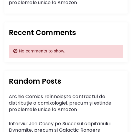
problemele unice la Amazon
i
o
n
Recent Comments
No comments to show.
Random Posts
Archie Comics reînnoiește contractul de
distribuție a comixologiei, precum și extinde
problemele unice la Amazon
Interviu: Joe Casey pe Succesul căpitanului
Dynamite, precum și Galactic Rangers