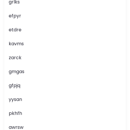
grlks
efpyr
etdre
kavms
zarck
gmgas
gfpjq
yysan
pkhfh
awrsw