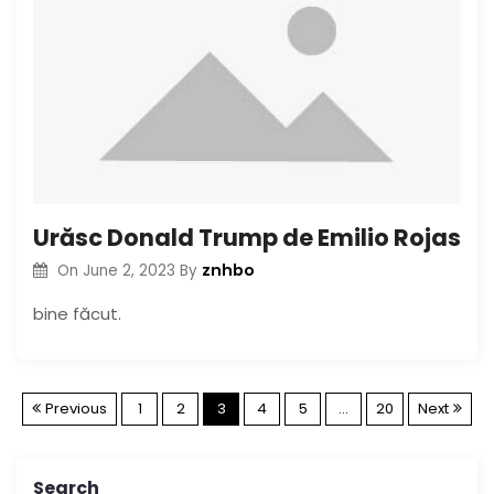
Urăsc Donald Trump de Emilio Rojas
znhbo
On
June 2, 2023
By
bine făcut.
P
Previous
1
2
3
4
5
…
20
Next
o
Search