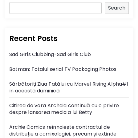
s
Search
t
s
Recent Posts
n
Sad Girls Clubbing-Sad Girls Club
a
Batman: Totalul serial TV Packaging Photos
v
Sărbătoriți Ziua Tatălui cu Marvel Rising Alpha#1
i
în această duminică
g
Citirea de vară Archaia continuă cu o privire
despre lansarea media a lui Betty
a
Archie Comics reînnoiește contractul de
t
distribuție a comixologiei, precum și extinde