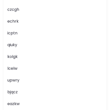
czcgh
echrk
icptn
qiuky
kolgk
lcelw
upwry
bjqcz
eazkw