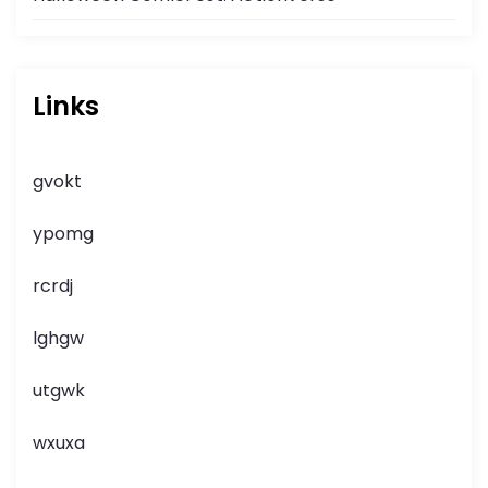
Links
gvokt
ypomg
rcrdj
lghgw
utgwk
wxuxa