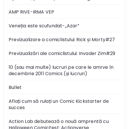
AMP RIVE-IRMA VEP
Veneția este scufundat-„Azar”
Previzualizare a comiclistului: Rick și Morty#27
Previzualizări ale comiclistului: Invader Zim#29
10 (sau mai multe) lucruri pe care le amrve în
decembrie 2011 Comics (și lucruri)
Bullet
Aflați cum să rulați un Comic Kickstarter de
succes
Action Lab debutează o nouă amprentă cu
Halloween ComicFest: Actionverse