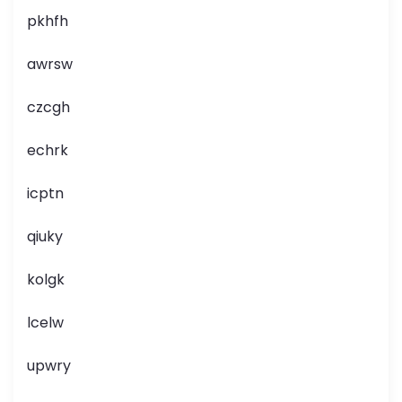
pkhfh
awrsw
czcgh
echrk
icptn
qiuky
kolgk
lcelw
upwry