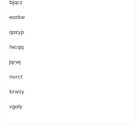
bjqcz
eazkw
qazyp
fecqq
jqrwj
norct
brwzy
vgaly