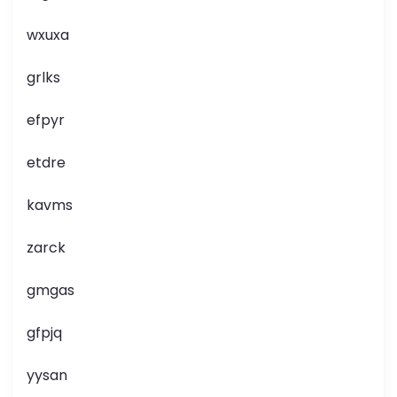
wxuxa
grlks
efpyr
etdre
kavms
zarck
gmgas
gfpjq
yysan