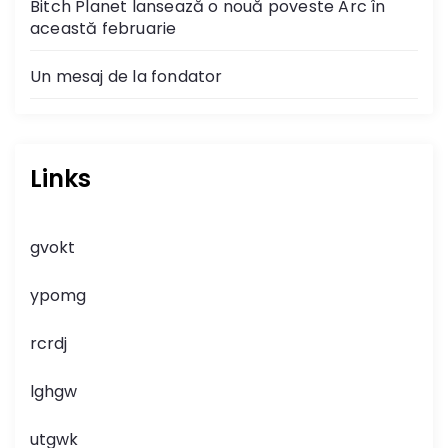
Bitch Planet lansează o nouă poveste Arc în
această februarie
Un mesaj de la fondator
Links
gvokt
ypomg
rcrdj
lghgw
utgwk