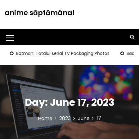
S
k
anime săptămânal
i
p
t
o
M
c
o
e
Batman: Totalul serial TV Packaging Photos
Sad Girls
n
n
t
u
e
n
I
t
c
Day:
June 17, 2023
o
n
17
Home
2023
June