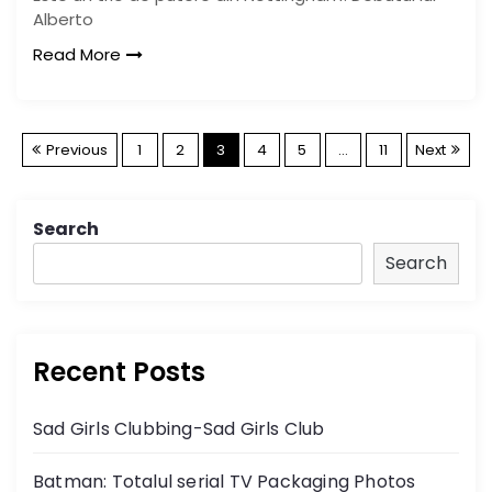
Alberto
Read More
P
Previous
1
2
3
4
5
…
11
Next
o
Search
s
Search
t
s
Recent Posts
n
Sad Girls Clubbing-Sad Girls Club
a
Batman: Totalul serial TV Packaging Photos