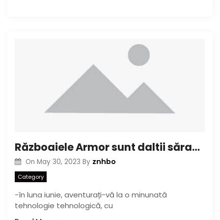
Războaiele Armor sunt daltii săraci pentru a-și scoate lansarea media pașnică
znhbo
On
May 30, 2023
By
Category
-în luna iunie, aventurați-vă la o minunată
tehnologie tehnologică, cu