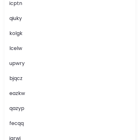
icptn
qiuky
kolgk
lcelw
upwry
bjqcz
eazkw
qazyp
fecqq
jqrwj