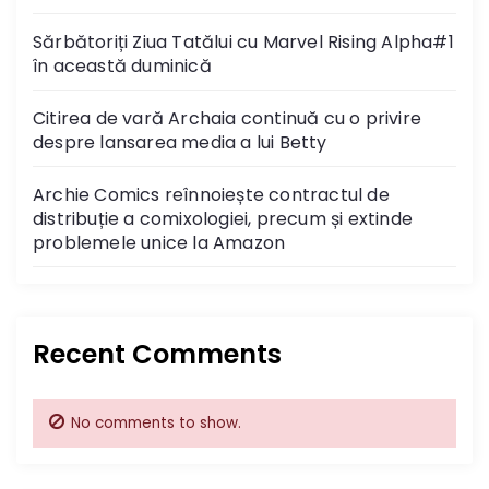
v
Sărbătoriți Ziua Tatălui cu Marvel Rising Alpha#1
i
în această duminică
g
Citirea de vară Archaia continuă cu o privire
despre lansarea media a lui Betty
a
Archie Comics reînnoiește contractul de
t
distribuție a comixologiei, precum și extinde
problemele unice la Amazon
i
o
n
Recent Comments
No comments to show.