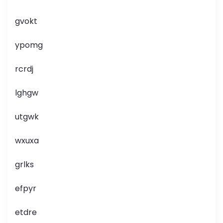
gvokt
ypomg
rcrdj
lghgw
utgwk
wxuxa
grlks
efpyr
etdre