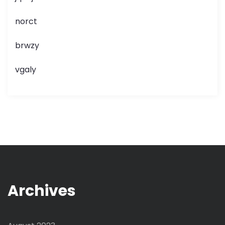
norct
brwzy
vgaly
Archives