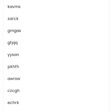
kavms
zarck
gmgas
gfpjq
yysan
pkhfh
awrsw
czcgh
echrk