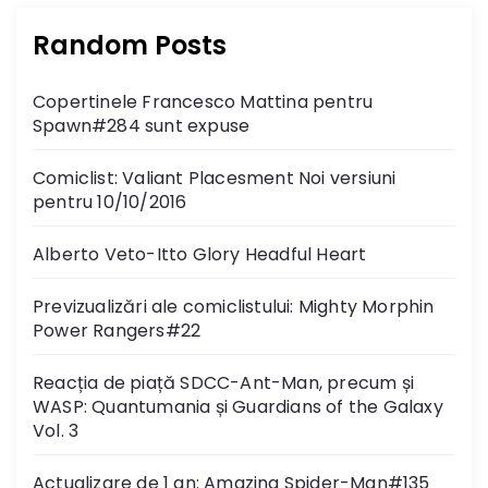
Random Posts
Copertinele Francesco Mattina pentru
Spawn#284 sunt expuse
Comiclist: Valiant Placesment Noi versiuni
pentru 10/10/2016
Alberto Veto-Itto Glory Headful Heart
Previzualizări ale comiclistului: Mighty Morphin
Power Rangers#22
Reacția de piață SDCC-Ant-Man, precum și
WASP: Quantumania și Guardians of the Galaxy
Vol. 3
Actualizare de 1 an: Amazing Spider-Man#135