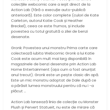
colecțiile webcomic care a ieșit direct de la
Action Lab (fără o execuție auto-publică
anterioară). Este color complete (culori de Kate
Carleton, autorul Katie Cook și Heather
Breckel), ceea ce este frumos, și include
povestea cu totul gratuită a zilei de benzi
desenate.
Gronk: Povestea unui monstru Prima carte care
colectează iubita Webcomic Gronk a lui Katie
Cook este acum mult mai larg disponibilă în
magazinele de benzi desenate prin Action Lab
Home Entertainment (așa cum a fost anunțat
anul trecut). Gronk este un pește clasic din apă.
Este un mic monstru adoptat de Dale după ce
a părăsit lumea monstruului pentru că nu i -a
plăcut …
Action Lab lansează linia de colecție cu Monster
Plush și Pervert Statueit, nu este de mirare că