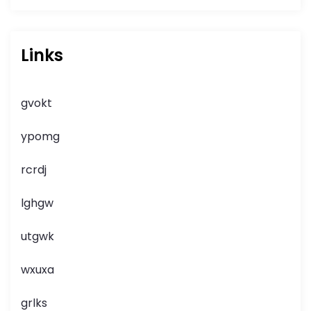
Links
gvokt
ypomg
rcrdj
lghgw
utgwk
wxuxa
grlks