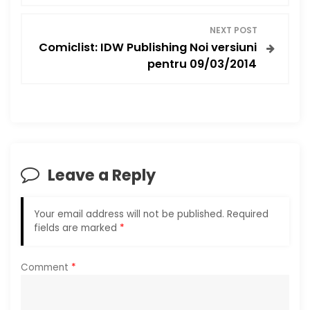
s
NEXT POST
Comiclist: IDW Publishing Noi versiuni
t
pentru 09/03/2014
n
a
v
Leave a Reply
i
g
Your email address will not be published.
Required
fields are marked
*
a
Comment
*
t
i