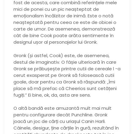
fost de acesta, care combină referințele mele
mici de ponei cu un pic neașteptat de
emoționalism încălzitor de inimă. Este o notă
neașteptată pentru ceea ce este de obicei o
carte de umor. De asemenea, demonstrează
cât de bine Cook poate arăta sentimente în
designul ușor al personajelor lui Gronk.
Gronk (și astfel, Cook) este, de asemenea,
destul de imaginativ. O fâșie ulterioară în care
Gronk se prăbușește printre cutii de cereale l -a
cerut exasperat pe Gronk să folosească cutii
goale, doar pentru ca Gronk să răspundă: „Îmi
place să mă prefac că Cheerios sunt cetățeni
fugiți.” Ei bine, ok, da, asta are sens.
O altă bandă este amuzantă mult mai mult
pentru configurare decât Punchline. Gronk
joacă un joc de cărți cu uriașul Canin Harli.
Câinele, desigur, ține cărțile în gură, rezultând în