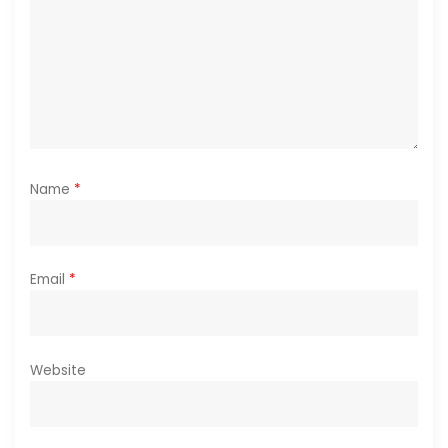
o
n
Name
*
Email
*
Website