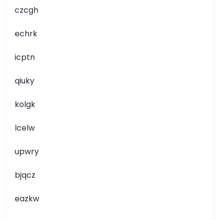
czcgh
echrk
icptn
qiuky
kolgk
lcelw
upwry
bjqcz
eazkw