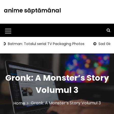
S
k
anime săptămânal
i
p
t
o
M
c
o
e
atman: Totalul serial TV Packaging Photos
Sad Girls Club
n
n
t
u
e
n
I
t
c
Gronk: A Monster’s Story
o
Volumul 3
n
Gronk: A Monster’s Story Volumul 3
Home