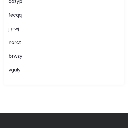
qazyp
fecqq
jqrwj
norct
brwzy
vgaly