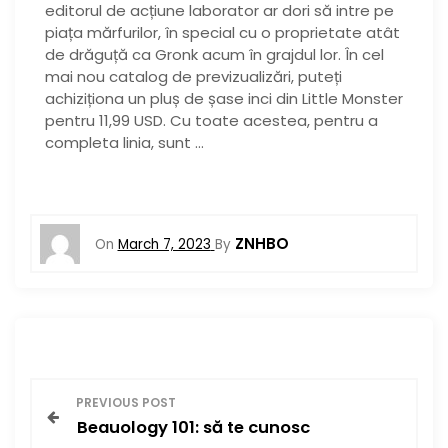
editorul de acțiune laborator ar dori să intre pe
piața mărfurilor, în special cu o proprietate atât
de drăguță ca Gronk acum în grajdul lor. În cel
mai nou catalog de previzualizări, puteți
achiziționa un pluș de șase inci din Little Monster
pentru 11,99 USD. Cu toate acestea, pentru a
completa linia, sunt …
ZNHBO
On
March 7, 2023
By
P
PREVIOUS POST
Beauology 101: să te cunosc
o