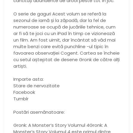
cantități abundente de drool peste tot în joc.
O serie de gaguri Acest volum se referă la
sezonul de iarnă și la zăpadă, dar la fel de
numeroase se ocupă de jucăriile tehnice, cum
ar fi să te joci cu un iPad în timp ce vizionează
un film. Am fost uimit, dar încântat să văd mai
multe benzi care evită punchline -ul tipic în
favoarea observației Cogent. Cartea se încheie
cu setul așteptat de desene Gronk de către alți
artiști.
Imparte asta:
Stare de nervozitate
Facebook
Tumblr
Postări asemănatoare:
Gronk: A Monster’s Story Volumul 4Gronk: A
Monster’s Story Volumul 4 este primul dintre