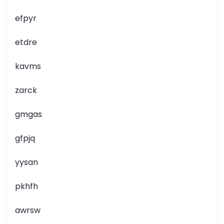
efpyr
etdre
kavms
zarck
gmgas
gfpjq
yysan
pkhfh
awrsw