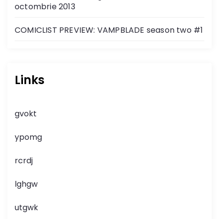
octombrie 2013
COMICLIST PREVIEW: VAMPBLADE season two #1
Links
gvokt
ypomg
rcrdj
lghgw
utgwk