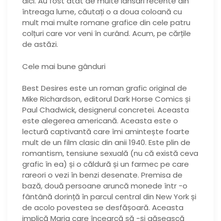
aici. Au fost atât de multe lansări recente din
întreaga lume, căutați o a doua coloană cu
mult mai multe romane grafice din cele patru
colțuri care vor veni în curând. Acum, pe cărțile
de astăzi.
Cele mai bune gânduri
Best Desires este un roman grafic original de
Mike Richardson, editorul Dark Horse Comics și
Paul Chadwick, designerul concretei. Aceasta
este alegerea americană. Aceasta este o
lectură captivantă care îmi amintește foarte
mult de un film clasic din anii 1940. Este plin de
romantism, tensiune sexuală (nu că există ceva
grafic în ea) și o căldură și un farmec pe care
rareori o vezi în benzi desenate. Premisa de
bază, două persoane aruncă monede într -o
fântână dorință în parcul central din New York și
de acolo povestea se desfășoară. Aceasta
implică Maria care încearcă să -și găsească