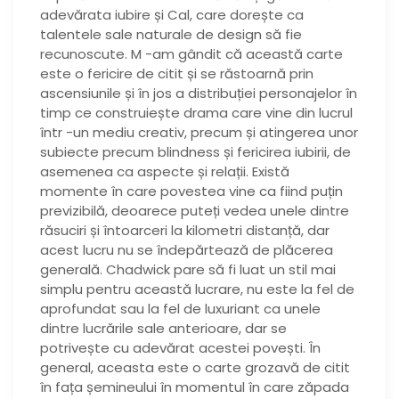
adevărata iubire și Cal, care dorește ca
talentele sale naturale de design să fie
recunoscute. M -am gândit că această carte
este o fericire de citit și se răstoarnă prin
ascensiunile și în jos a distribuției personajelor în
timp ce construiește drama care vine din lucrul
într -un mediu creativ, precum și atingerea unor
subiecte precum blindness și fericirea iubirii, de
asemenea ca aspecte și relații. Există
momente în care povestea vine ca fiind puțin
previzibilă, deoarece puteți vedea unele dintre
răsuciri și întoarceri la kilometri distanță, dar
acest lucru nu se îndepărtează de plăcerea
generală. Chadwick pare să fi luat un stil mai
simplu pentru această lucrare, nu este la fel de
aprofundat sau la fel de luxuriant ca unele
dintre lucrările sale anterioare, dar se
potrivește cu adevărat acestei povești. În
general, aceasta este o carte grozavă de citit
în fața șemineului în momentul în care zăpada