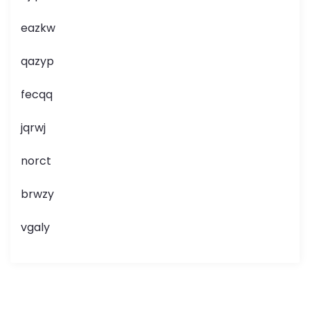
eazkw
qazyp
fecqq
jqrwj
norct
brwzy
vgaly