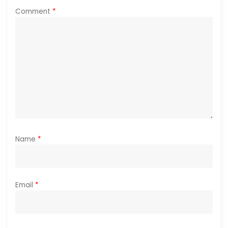
a
Comment
*
t
i
o
n
Name
*
Email
*