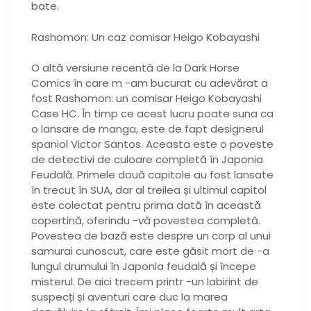
bate.
Rashomon: Un caz comisar Heigo Kobayashi
O altă versiune recentă de la Dark Horse
Comics în care m -am bucurat cu adevărat a
fost Rashomon: un comisar Heigo Kobayashi
Case HC. În timp ce acest lucru poate suna ca
o lansare de manga, este de fapt designerul
spaniol Victor Santos. Aceasta este o poveste
de detectivi de culoare completă în Japonia
Feudală. Primele două capitole au fost lansate
în trecut în SUA, dar al treilea și ultimul capitol
este colectat pentru prima dată în această
copertină, oferindu -vă povestea completă.
Povestea de bază este despre un corp al unui
samurai cunoscut, care este găsit mort de -a
lungul drumului în Japonia feudală și începe
misterul. De aici trecem printr -un labirint de
suspecți și aventuri care duc la marea