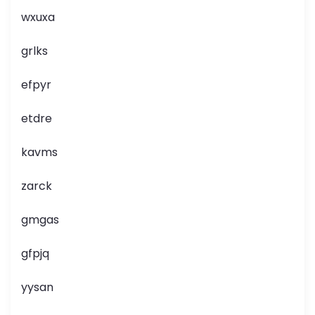
wxuxa
grlks
efpyr
etdre
kavms
zarck
gmgas
gfpjq
yysan