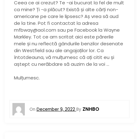
Ceea ce ai crezut? Te -ai bucurat la fel de mult
ca mine? Ți -a plăcut? Există și alte cărți non-
americane pe care le lipsesc? Aș vrea să aud
de la tine. Pot fi contactat la adresa
mfbway@aol.com sau pe Facebook la Wayne
Markley. Tot ce am scritat aici este părerile
mele și nu reflectă gândurile benzilor desenate
din Westfield sau ale angajaților lor. Ca
întotdeauna, vă mulțumesc că ați citit eu și
aștept cu nerăbdare să auzim de la voi …
Mulțumesc.
ZNHBO
On
December 9, 2022
By