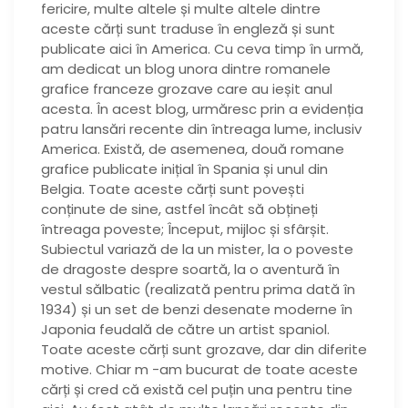
fericire, multe altele și multe altele dintre
aceste cărți sunt traduse în engleză și sunt
publicate aici în America. Cu ceva timp în urmă,
am dedicat un blog unora dintre romanele
grafice franceze grozave care au ieșit anul
acesta. În acest blog, urmăresc prin a evidenția
patru lansări recente din întreaga lume, inclusiv
America. Există, de asemenea, două romane
grafice publicate inițial în Spania și unul din
Belgia. Toate aceste cărți sunt povești
conținute de sine, astfel încât să obțineți
întreaga poveste; Început, mijloc și sfârșit.
Subiectul variază de la un mister, la o poveste
de dragoste despre soartă, la o aventură în
vestul sălbatic (realizată pentru prima dată în
1934) și un set de benzi desenate moderne în
Japonia feudală de către un artist spaniol.
Toate aceste cărți sunt grozave, dar din diferite
motive. Chiar m -am bucurat de toate aceste
cărți și cred că există cel puțin una pentru tine