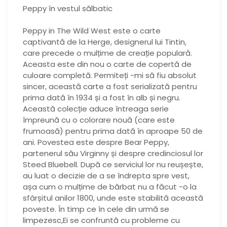
Peppy în vestul sălbatic
Peppy in The Wild West este o carte
captivantă de la Herge, designerul lui Tintin,
care precede o mulțime de creație populară.
Aceasta este din nou o carte de copertă de
culoare completă. Permiteți -mi să fiu absolut
sincer, această carte a fost serializată pentru
prima dată în 1934 și a fost în alb și negru.
Această colecție aduce întreaga serie
împreună cu o colorare nouă (care este
frumoasă) pentru prima dată în aproape 50 de
ani. Povestea este despre Bear Peppy,
partenerul său Virginny și despre credinciosul lor
Steed Bluebell. După ce serviciul lor nu reușește,
au luat o decizie de a se îndrepta spre vest,
așa cum o mulțime de bărbat nu a făcut -o la
sfârșitul anilor 1800, unde este stabilită această
poveste. În timp ce în cele din urmă se
limpezesc,Ei se confruntă cu probleme cu