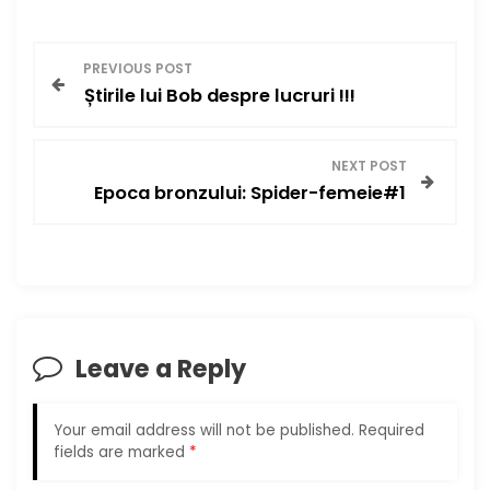
P
PREVIOUS POST
Știrile lui Bob despre lucruri !!!
o
s
NEXT POST
Epoca bronzului: Spider-femeie#1
t
n
a
v
Leave a Reply
i
Your email address will not be published.
Required
g
fields are marked
*