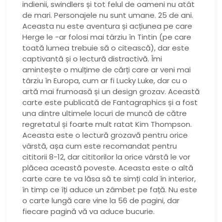
indienii, swindlers și tot felul de oameni nu atât
de mari. Personajele nu sunt umane. 25 de ani.
Aceasta nu este aventura și acțiunea pe care
Herge le -ar folosi mai târziu în Tintin (pe care
toată lumea trebuie să o citească), dar este
captivantă și o lectură distractivă. Îmi
amintește o mulțime de cărți care ar veni mai
târziu în Europa, cum ar fi Lucky Luke, dar cu o
artă mai frumoasă și un design grozav. Această
carte este publicată de Fantagraphics și a fost
una dintre ultimele locuri de muncă de către
regretatul și foarte mult ratat Kim Thompson.
Aceasta este o lectură grozavă pentru orice
vârstă, așa cum este recomandat pentru
cititorii 8-12, dar cititorilor la orice vârstă le vor
plăcea această poveste. Aceasta este o altă
carte care te va lăsa să te simți cald în interior,
în timp ce îți aduce un zâmbet pe față. Nu este
o carte lungă care vine la 56 de pagini, dar
fiecare pagină vă va aduce bucurie.