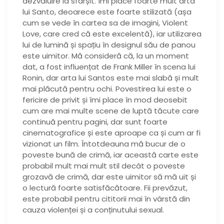
dezvăluire la sfârșit. Îmi place foarte mult arta
lui Santo, deoarece este foarte stilizată (așa
cum se vede în cartea sa de imagini, Violent
Love, care cred că este excelentă), iar utilizarea
lui de lumină și spațiu în designul său de panou
este uimitor. Mă consideră că, la un moment
dat, a fost influențat de Frank Miller în scena lui
Ronin, dar arta lui Santos este mai slabă și mult
mai plăcută pentru ochi. Povestirea lui este o
fericire de privit și îmi place în mod deosebit
cum are mai multe scene de luptă tăcute care
continuă pentru pagini, dar sunt foarte
cinematografice și este aproape ca și cum ar fi
vizionat un film. Întotdeauna mă bucur de o
poveste bună de crimă, iar această carte este
probabil mult mai mult stil decât o poveste
grozavă de crimă, dar este uimitor să mă uit și
o lectură foarte satisfăcătoare. Fii prevăzut,
este probabil pentru cititorii mai în vârstă din
cauza violenței și a conținutului sexual.