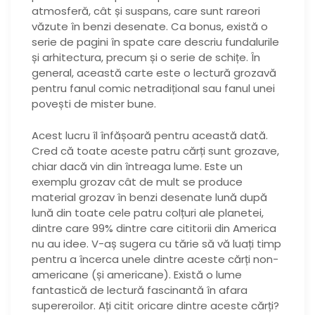
atmosferă, cât și suspans, care sunt rareori
văzute în benzi desenate. Ca bonus, există o
serie de pagini în spate care descriu fundalurile
și arhitectura, precum și o serie de schițe. În
general, această carte este o lectură grozavă
pentru fanul comic netradițional sau fanul unei
povești de mister bune.
Acest lucru îl înfășoară pentru această dată.
Cred că toate aceste patru cărți sunt grozave,
chiar dacă vin din întreaga lume. Este un
exemplu grozav cât de mult se produce
material grozav în benzi desenate lună după
lună din toate cele patru colțuri ale planetei,
dintre care 99% dintre care cititorii din America
nu au idee. V-aș sugera cu tărie să vă luați timp
pentru a încerca unele dintre aceste cărți non-
americane (și americane). Există o lume
fantastică de lectură fascinantă în afara
supereroilor. Ați citit oricare dintre aceste cărți?