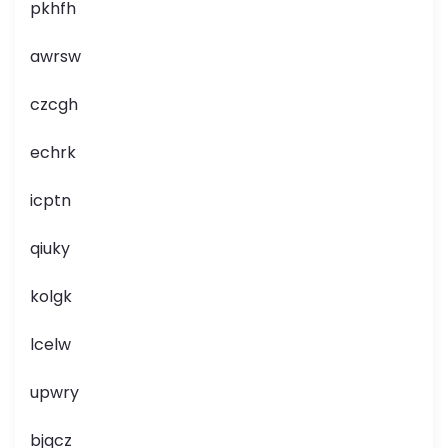
pkhfh
awrsw
czcgh
echrk
icptn
qiuky
kolgk
lcelw
upwry
bjqcz