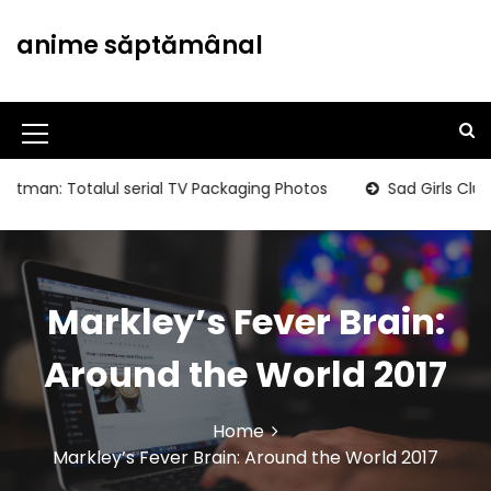
S
k
anime săptămânal
i
p
t
o
M
c
o
e
 Totalul serial TV Packaging Photos
Sad Girls Clubbing-Sa
n
n
t
u
e
n
I
t
Markley’s Fever Brain:
c
o
Around the World 2017
n
Home
Markley’s Fever Brain: Around the World 2017