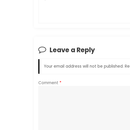
s
t
n
a
Leave a Reply
v
Your email address will not be published.
Re
i
g
Comment
*
a
t
i