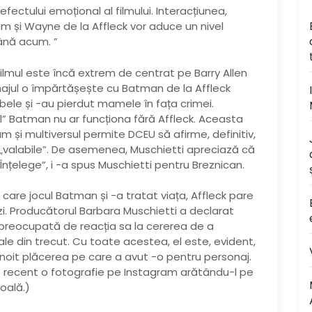
fectului emoțional al filmului. Interacțiunea,
m și Wayne de la Affleck vor aduce un nivel
ână acum. ”
filmul este încă extrem de centrat pe Barry Allen
onajul o împărtășește cu Batman de la Affleck
le și -au pierdut mamele în fața crimei.
nal” Batman nu ar funcționa fără Affleck. Aceasta
um și multiversul permite DCEU să afirme, definitiv,
t „valabile”. De asemenea, Muschietti apreciază că
 “Înțelege”, i -a spus Muschietti pentru Breznican.
care jocul Batman și -a tratat viața, Affleck pare
zi. Producătorul Barbara Muschietti a declarat
preocupată de reacția sa la cererea de a
ale din trecut. Cu toate acestea, el este, evident,
înnoit plăcerea pe care a avut -o pentru personaj.
t recent o fotografie pe Instagram arătându-l pe
oală.)