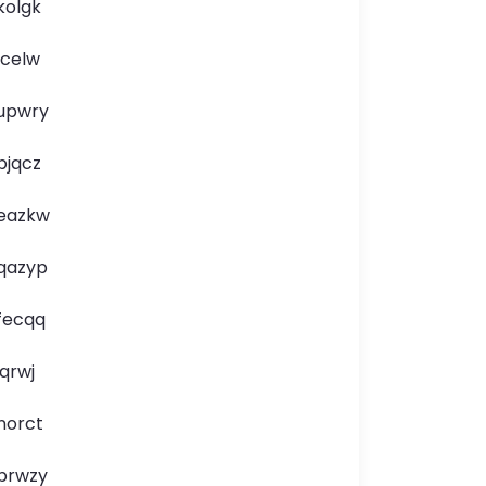
kolgk
lcelw
upwry
bjqcz
eazkw
qazyp
fecqq
jqrwj
norct
brwzy