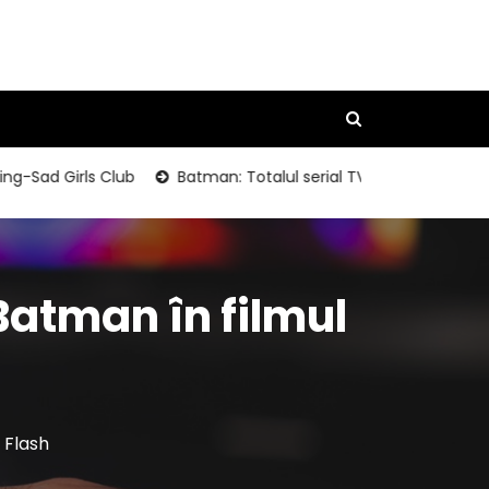
ad Girls Club
Batman: Totalul serial TV Packaging Photos
Batman în filmul
 Flash