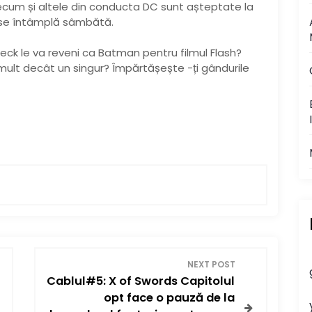
recum și altele din conducta DC sunt așteptate la
 se întâmplă sâmbătă.
leck le va reveni ca Batman pentru filmul Flash?
ult decât un singur? Împărtășește -ți gândurile
NEXT POST
Cablul#5: X of Swords Capitolul
opt face o pauză de la