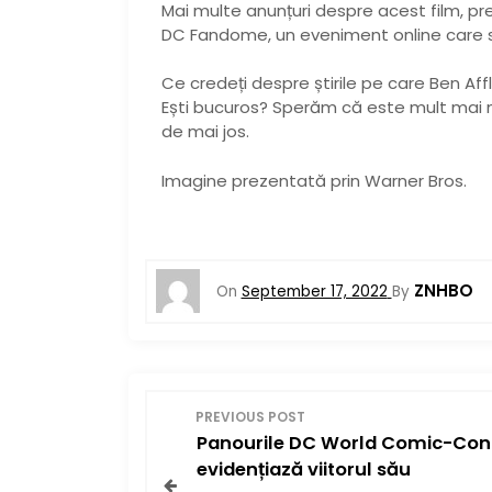
Mai multe anunțuri despre acest film, p
DC Fandome, un eveniment online care
Ce credeți despre știrile pe care Ben Aff
Ești bucuros? Sperăm că este mult mai m
de mai jos.
Imagine prezentată prin Warner Bros.
ZNHBO
On
September 17, 2022
By
P
PREVIOUS POST
Panourile DC World Comic-Con
o
evidențiază viitorul său