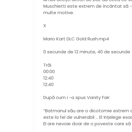
Muschietti este extrem de încântat să -l 
multe motive.
X
Mario Kart DLC Gold Rush.mp4
0 secunde de 12 minute, 40 de secunde
Trăi
00:00
12:40
12:40
După cum i -a spus Vanity Fair:
“Batmanul său are o dicotomie extrem de
este la fel de vulnerabil … El înțelege exa
El are nevoie doar de o poveste care să 