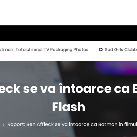
: Totalul serial TV Packaging Photos
Sad Girls Clubbing-S
leck se va întoarce ca 
Flash
Raport: Ben Affleck se va întoarce ca Batman în filmul
e