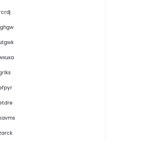
rcrdj
lghgw
utgwk
wxuxa
grlks
efpyr
etdre
kavms
zarck