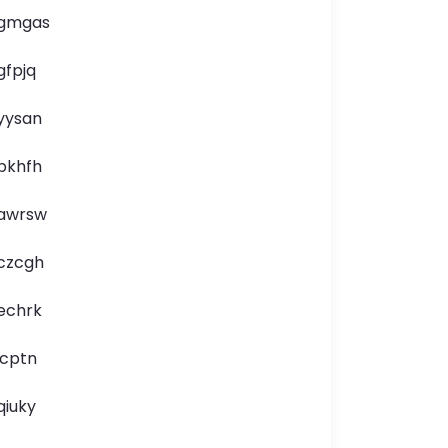
gmgas
gfpjq
yysan
pkhfh
awrsw
czcgh
echrk
icptn
qiuky