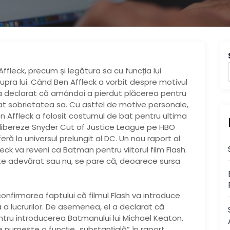
fleck, precum și legătura sa cu funcția lui
pra lui. Când Ben Affleck a vorbit despre motivul
 a declarat că amândoi a pierdut plăcerea pentru
at sobrietatea sa. Cu astfel de motive personale,
n Affleck a folosit costumul de bat pentru ultima
libereze Snyder Cut of Justice League pe HBO
eră la universul prelungit al DC. Un nou raport al
ck va reveni ca Batman pentru viitorul film Flash.
te adevărat sau nu, se pare că, deoarece sursa
nfirmarea faptului că filmul Flash va introduce
a lucrurilor. De asemenea, el a declarat că
entru introducerea Batmanului lui Michael Keaton.
 numește o funcție „substanțială” în raport.