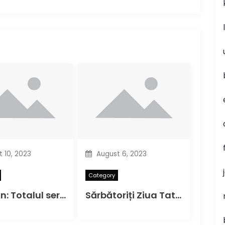
 10, 2023
August 6, 2023
Category
Batman: Totalul serial TV Packaging Photos
Sărbătoriți Ziua Tatălui cu Marvel Rising Alpha#1 în această duminică