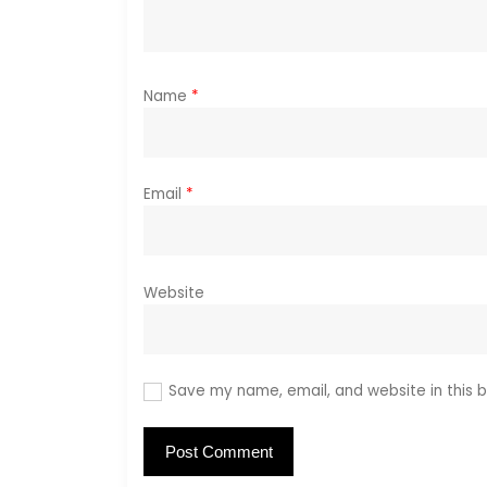
o
n
Name
*
Email
*
Website
Save my name, email, and website in this b