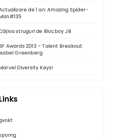
Actualizare de 1 an: Amazing Spider-
Man#135
Câțiva struguri de Blocboy JB
BF Awards 2013 – Talent Breakout:
Isabel Greenberg
Marvel Diversity Keys!
Links
gvokt
ypomg