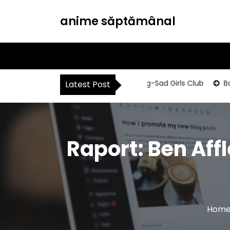
S
k
anime săptămânal
i
p
t
o
c
Sad Girls Clubbing-Sad Girls Club
Batman
o
Latest Post
n
t
e
n
Raport: Ben Aff
t
Hom