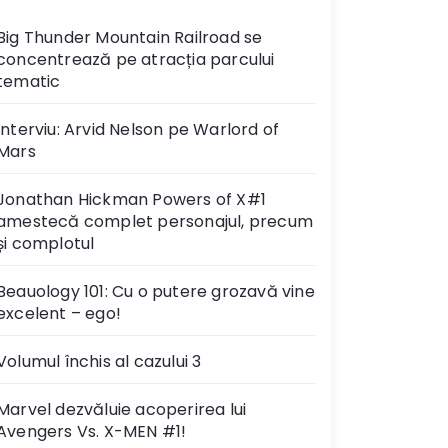
Big Thunder Mountain Railroad se
concentrează pe atracția parcului
tematic
Interviu: Arvid Nelson pe Warlord of
Mars
Jonathan Hickman Powers of X#1
amestecă complet personajul, precum
și complotul
Beauology 101: Cu o putere grozavă vine
excelent – ego!
Volumul închis al cazului 3
Marvel dezvăluie acoperirea lui
Avengers Vs. X-MEN #1!