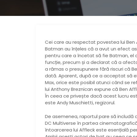
Cei care au respectat povestea lui Ben Af
Batman au înțeles că a avut un efect asu
pentru care a încetat să fie Batman, el
funcție, precum și a declarat că a afect
a rămas o presupunere fără riscuri că Be
dată. Aparent, după ce a acceptat să e
Max, orice este posibil atunci când se ref
lui Anthony Breznican expune că Ben Affle
În ceea ce privește dacă acest lucru es
este Andy Muschietti, regizorul.
De asemenea, raportul pare să includă co
DC Multiverse în partea cinematografică 
întoarcerea lui Affleck este esențială p
Ambii acești actori de bat au ceea ce se