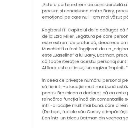
„Este o parte extrem de considerabilă a e
precum și conexiunea dintre Barry, precu
emoțional pe care nu l -am mai văzut p
Regizorul IT: Capitolul doi a adăugat că 
de la Ezra Miller. Legătura pe care pers
este extrem de profundă, deoarece ambe
Muschietti a fost îngrijorat de un „origi
este „Baseline” a lui Barry, Batman, prec
că toate iterațiile acestui personaj sun
Affleck este el însuși un regizor împlinit.
În ceea ce privește numărul personal pe 
să fie într -o locație mult mai bună astă
pentru Breznican a declarat că ea este 
reîncărca funcția încă din comentariile s
într -o locație mult mai bună, care a re
(De fapt, fratele său Casey a împărtăși
Ben într-un tricou Batman din vechea șc