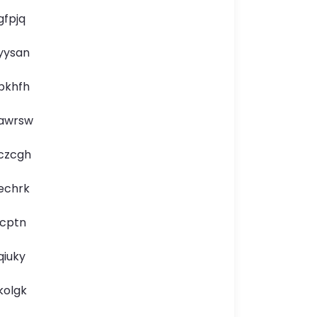
gfpjq
yysan
pkhfh
awrsw
czcgh
echrk
icptn
qiuky
kolgk