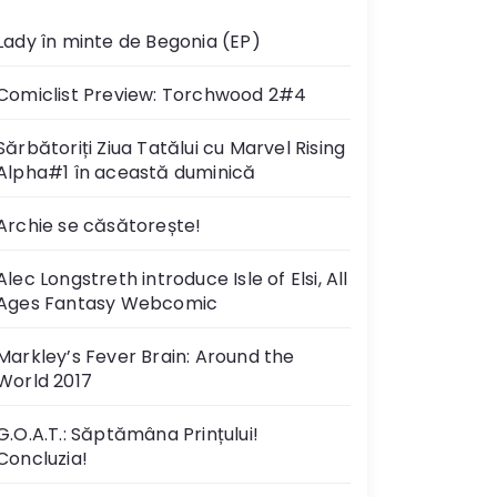
Lady în minte de Begonia (EP)
Comiclist Preview: Torchwood 2#4
Sărbătoriți Ziua Tatălui cu Marvel Rising
Alpha#1 în această duminică
Archie se căsătorește!
Alec Longstreth introduce Isle of Elsi, All
Ages Fantasy Webcomic
Markley’s Fever Brain: Around the
World 2017
G.O.A.T.: Săptămâna Prințului!
Concluzia!