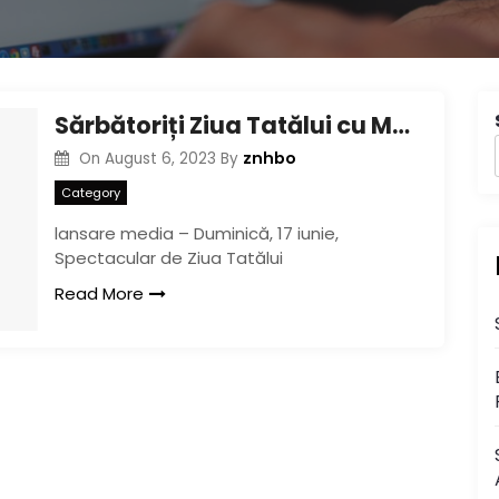
Sărbătoriți Ziua Tatălui cu Marvel Rising Alpha#1 în această duminică
znhbo
On
August 6, 2023
By
Category
lansare media – Duminică, 17 iunie,
Spectacular de Ziua Tatălui
Read More