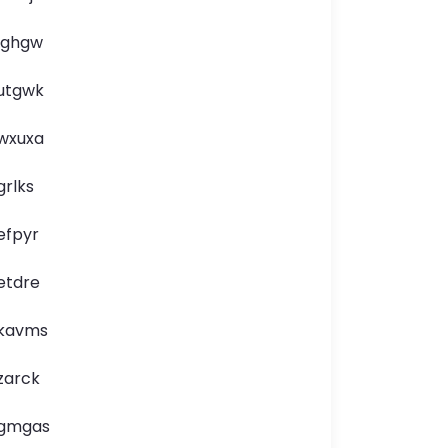
lghgw
utgwk
wxuxa
grlks
efpyr
etdre
kavms
zarck
gmgas