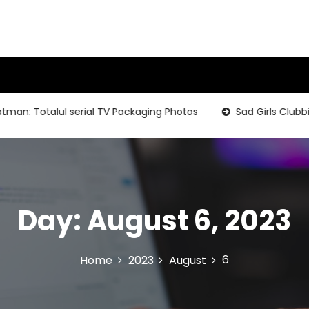
 Totalul serial TV Packaging Photos
Sad Girls Clubbing-S
Day:
August 6, 2023
6
Home
2023
August