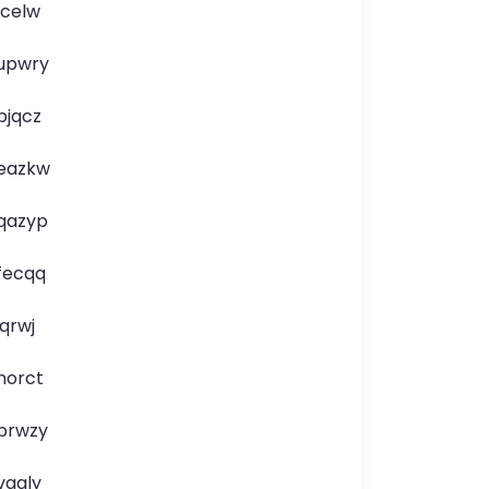
lcelw
upwry
bjqcz
eazkw
qazyp
fecqq
jqrwj
norct
brwzy
vgaly