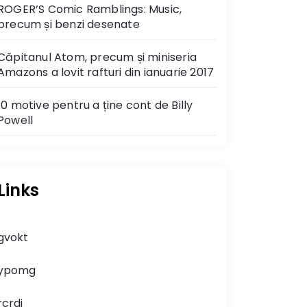
ROGER’S Comic Ramblings: Music,
precum și benzi desenate
Căpitanul Atom, precum și miniseria
Amazons a lovit rafturi din ianuarie 2017
10 motive pentru a ține cont de Billy
Powell
Links
gvokt
ypomg
rcrdj